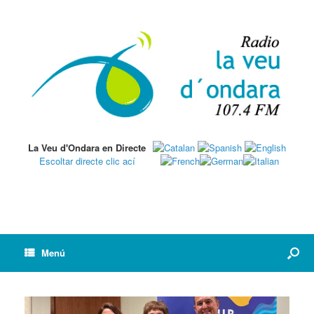
La Veu d'Ondara en Directe
Escoltar directe clic ací
Menú