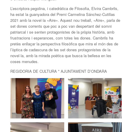
L’escriptora pegolina, i catedràtica de Filosofia, Elvira Cambrils,
ha estat la guanyadora del Premi Carmelina Sánchez-Cutillas
2021 amb la novel·la «Aire». Aquest nou treball, «Aire», parla de
set dones corrents que poc a poc van despertant del somni
patriarcal i se senten protagonistes de la pròpia història, amb
frustracions i esperances, com totes les dones. Cambrils ha
pretès enllaçar la perspectiva filosòfica que mira el món des de
l’òptica de cadascuna de les set dones protagonistes de la
novel·la, amb la mirada poètica que busca la bellesa en les
coses menudes.
REGIDORIA DE CULTURA * AJUNTAMENT D’ONDARA