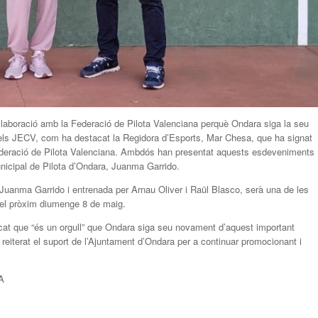
·laboració amb la Federació de Pilota Valenciana perquè Ondara siga la seu
 dels JECV, com ha destacat la Regidora d’Esports, Mar Chesa, que ha signat
ederació de Pilota Valenciana. Ambdós han presentat aquests esdeveniments
nicipal de Pilota d’Ondara, Juanma Garrido.
 Juanma Garrido i entrenada per Arnau Oliver i Raül Blasco, serà una de les
a el pròxim diumenge 8 de maig.
at que “és un orgull” que Ondara siga seu novament d’aquest important
reiterat el suport de l’Ajuntament d’Ondara per a continuar promocionant i
A