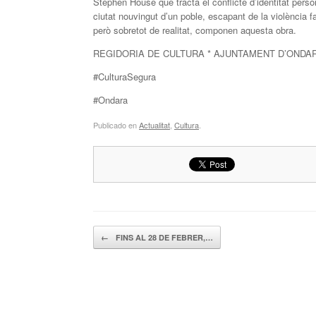
Stephen House que tracta el conflicte d’identitat perso
ciutat nouvingut d’un poble, escapant de la violència f
però sobretot de realitat, componen aquesta obra.
REGIDORIA DE CULTURA * AJUNTAMENT D’ONDA
#CulturaSegura
#Ondara
Publicado en
Actualitat
,
Cultura
.
Navegador de artículos
←
FINS AL 28 DE FEBRER,…