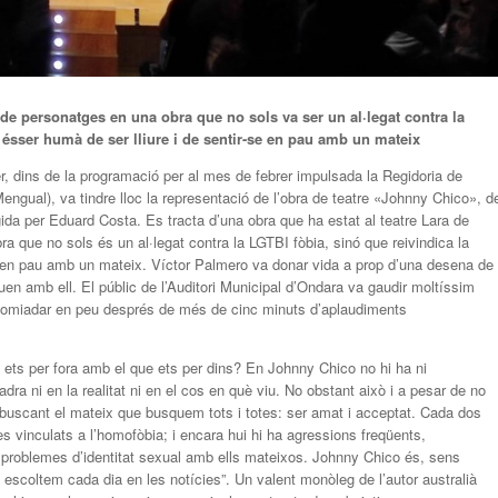
de personatges en una obra que no sols va ser un al·legat contra la
t ésser humà de ser lliure i de sentir-se en pau amb un mateix
r, dins de la programació per al mes de febrer impulsada la Regidoria de
engual), va tindre lloc la representació de l’obra de teatre «Johnny Chico», d
gida per Eduard Costa. Es tracta d’una obra que ha estat al teatre Lara de
ra que no sols és un al·legat contra la LGTBI fòbia, sinó que reivindica la
se en pau amb un mateix. Víctor Palmero va donar vida a prop d’una desena de
tuen amb ell. El públic de l’Auditori Municipal d’Ondara va gaudir moltíssim
n acomiadar en peu després de més de cinc minuts d’aplaudiments
e ets per fora amb el que ets per dins? En Johnny Chico no hi ha ni
dra ni en la realitat ni en el cos en què viu. No obstant això i a pesar de no
, buscant el mateix que busquem tots i totes: ser amat i acceptat. Cada dos
vinculats a l’homofòbia; i encara hui hi ha agressions freqüents,
b problemes d’identitat sexual amb ells mateixos. Johnny Chico és, sens
coltem cada dia en les notícies”. Un valent monòleg de l’autor australià