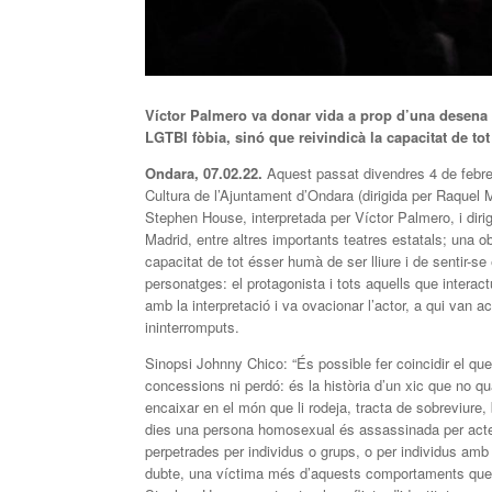
Víctor Palmero va donar vida a prop d’una desena 
LGTBI fòbia, sinó que reivindicà la capacitat de to
Ondara, 07.02.22.
Aquest passat divendres 4 de febre
Cultura de l’Ajuntament d’Ondara (dirigida per Raquel M
Stephen House, interpretada per Víctor Palmero, i diri
Madrid, entre altres importants teatres estatals; una ob
capacitat de tot ésser humà de ser lliure i de sentir-
personatges: el protagonista i tots aquells que interac
amb la interpretació i va ovacionar l’actor, a qui va
ininterromputs.
Sinopsi Johnny Chico: “És possible fer coincidir el qu
concessions ni perdó: és la història d’un xic que no qua
encaixar en el món que li rodeja, tracta de sobreviure
dies una persona homosexual és assassinada per actes 
perpetrades per individus o grups, o per individus am
dubte, una víctima més d’aquests comportaments que es