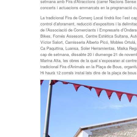
setmana amb Fira d’Atraccions (carrer Nacions Sense E
concerts i actuacions emmarcats en la programació cult
La tradicional Fira de Comerç Local tindrà lloc l’est
control d’aforament, reducció d’expositors i la delimit
de l’Associació de Comerciants i Empresaris d’Ondara
Bikes, Fornés Assesors, Centre Estètica Sultana, Au
Víctor Salort, Carnisseria Alberto Picó, Mobles Ortol
Ca Paquitina, Luansa, Soler Herramientas, Maika Rega
cap de setmana, dissabte 20 i diumenge 21 de novembre
Marina Alta, les obres de la qual s’exposaran al cent
tradicional Fira d’Animals en la Plaça de Bous, organit
Hi haurà 12 corrals instal·lats dins de la plaça de bous p