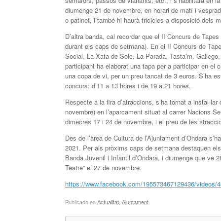
semàfors, passos de vianants, etc., i s’habilitarà en la
diumenge 21 de novembre, en horari de matí i vesprada. 
o patinet, i també hi haurà tricicles a disposició dels 
D’altra banda, cal recordar que el II Concurs de Tapes 
durant els caps de setmana). En el II Concurs de Tapes
Social, La Xata de Sole, La Parada, Tasta’m, Gallego,
participant ha elaborat una tapa per a participar en e
una copa de vi, per un preu tancat de 3 euros. S’ha es
concurs: d’11 a 13 hores i de 19 a 21 hores.
Respecte a la fira d’atraccions, s’ha tornat a instal·l
novembre) en l’aparcament situat al carrer Nacions Se
dimecres 17 i 24 de novembre, i el preu de les atracci
Des de l’àrea de Cultura de l’Ajuntament d’Ondara s’h
2021. Per als pròxims caps de setmana destaquen els
Banda Juvenil i Infantil d’Ondara, i diumenge que ve 2
Teatre” el 27 de novembre.
https://www.facebook.com/195573467129436/videos/
Publicado en
Actualitat
,
Ajuntament
.