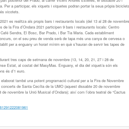
 part posterior del Prado, al carrer Vicent Andrés Estellés, el dissabte 20 i
Per a participar, els xiquets i xiquetes podran portar la seua pròpia biciclet
més xicotets.
2021 es realitza als propis bars i restaurants locals (del 13 al 28 de novembre
 de la Fira d’Ondara 2021 participen 9 bars i restaurants locals: Centro
 Café Sendra, El Bosc, Bar Prado, i Bar Tia Maria. Cada establiment
l concurs, on el seu preu de venda serà de tapa més una canya de cervesa o
tablit per a enguany un horari mínim en què s’hauran de servir les tapes de
ar durant tres caps de setmana de novembre (13, 14, 20, 21, 27 i 28 de
nse Estat, al costat del MasyMas. Enguany, el dia del xiquet/a són els
ons és d’1 euro.
a elaborat també una potent programació cultural per a la Fira de Novembre
 concerts de Santa Cecília de la UMO (aquest dissabte 20 de novembre
8 de novembre la Unió Musical d’Ondara); així com l’obra teatral de “Cactus
461291222081961