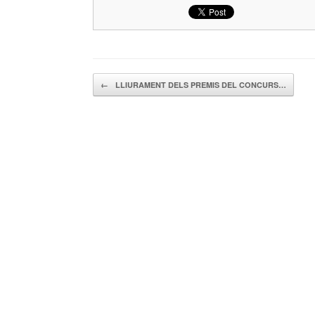
Navegador de artículos
←
LLIURAMENT DELS PREMIS DEL CONCURS…