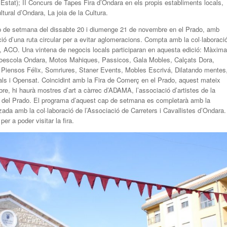
stat); II Concurs de Tapes Fira d’Ondara en els propis establiments locals,
ural d’Ondara, La joia de la Cultura.
 cap de setmana del dissabte 20 i diumenge 21 de novembre en el Prado, amb
ació d’una ruta circular per a evitar aglomeracions. Compta amb la col·laboraci
, ACO. Una vintena de negocis locals participaran en aquesta edició: Màxima
toescola Ondara, Motos Mahiques, Passicos, Gala Mobles, Calçats Dora,
á, Piensos Félix, Somriures, Staner Events, Mobles Escrivá, Dilatando mentes
ls i Opensat. Coincidint amb la Fira de Comerç en el Prado, aquest mateix
, hi haurà mostres d’art a càrrec d’ADAMA, l’associació d’artistes de la
re del Prado. El programa d’aquest cap de setmana es completarà amb la
zada amb la col·laboració de l’Associació de Carreters i Cavallistes d’Ondara.
er a poder visitar la fira.