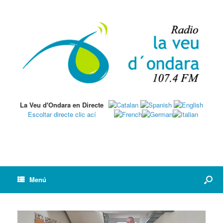
La Veu d'Ondara en Directe
Escoltar directe clic ací
Menú