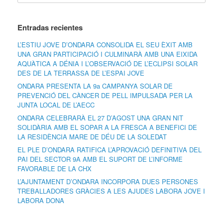
Entradas recientes
L’ESTIU JOVE D’ONDARA CONSOLIDA EL SEU ÈXIT AMB
UNA GRAN PARTICIPACIÓ I CULMINARÀ AMB UNA EIXIDA
AQUÀTICA A DÉNIA I L’OBSERVACIÓ DE L’ECLIPSI SOLAR
DES DE LA TERRASSA DE L’ESPAI JOVE
ONDARA PRESENTA LA 9a CAMPANYA SOLAR DE
PREVENCIÓ DEL CÀNCER DE PELL IMPULSADA PER LA
JUNTA LOCAL DE L’AECC
ONDARA CELEBRARÀ EL 27 D’AGOST UNA GRAN NIT
SOLIDÀRIA AMB EL SOPAR A LA FRESCA A BENEFICI DE
LA RESIDÈNCIA MARE DE DÉU DE LA SOLEDAT
EL PLE D’ONDARA RATIFICA L’APROVACIÓ DEFINITIVA DEL
PAI DEL SECTOR 9A AMB EL SUPORT DE L’INFORME
FAVORABLE DE LA CHX
L’AJUNTAMENT D’ONDARA INCORPORA DUES PERSONES
TREBALLADORES GRÀCIES A LES AJUDES LABORA JOVE I
LABORA DONA