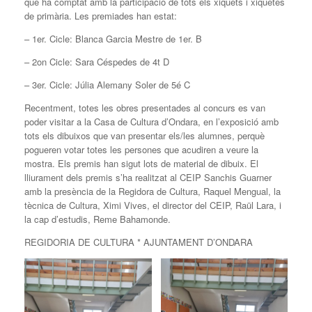
que ha comptat amb la participació de tots els xiquets i xiquetes
de primària. Les premiades han estat:
– 1er. Cicle: Blanca Garcia Mestre de 1er. B
– 2on Cicle: Sara Céspedes de 4t D
– 3er. Cicle: Júlia Alemany Soler de 5é C
Recentment, totes les obres presentades al concurs es van
poder visitar a la Casa de Cultura d’Ondara, en l’exposició amb
tots els dibuixos que van presentar els/les alumnes, perquè
pogueren votar totes les persones que acudiren a veure la
mostra. Els premis han sigut lots de material de dibuix. El
lliurament dels premis s’ha realitzat al CEIP Sanchis Guarner
amb la presència de la Regidora de Cultura, Raquel Mengual, la
tècnica de Cultura, Ximi Vives, el director del CEIP, Raül Lara, i
la cap d’estudis, Reme Bahamonde.
REGIDORIA DE CULTURA * AJUNTAMENT D’ONDARA