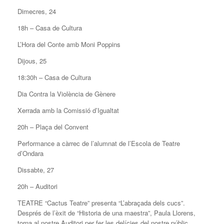
Dimecres, 24
18h – Casa de Cultura
L’Hora del Conte amb Moni Poppins
Dijous, 25
18:30h – Casa de Cultura
Dia Contra la Violència de Gènere
Xerrada amb la Comissió d’Igualtat
20h – Plaça del Convent
Performance a càrrec de l’alumnat de l’Escola de Teatre
d’Ondara
Dissabte, 27
20h – Auditori
TEATRE “Cactus Teatre” presenta “L’abraçada dels cucs”.
Després de l’èxit de “Historia de una maestra”, Paula Llorens,
torna al nostre Auditori per fer les delícies del nostre públic,