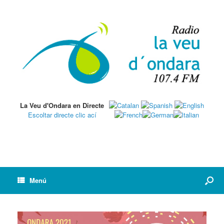
La Veu d'Ondara en Directe
Escoltar directe clic ací
Menú