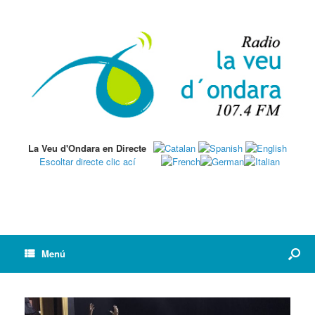
La Veu d'Ondara en Directe
Escoltar directe clic ací
Menú