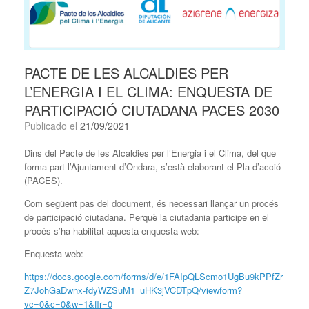
PACTE DE LES ALCALDIES PER
L’ENERGIA I EL CLIMA: ENQUESTA DE
PARTICIPACIÓ CIUTADANA PACES 2030
Publicado el
21/09/2021
Dins del Pacte de les Alcaldies per l’Energia i el Clima, del que
forma part l’Ajuntament d’Ondara, s’està elaborant el Pla d’acció
(PACES).
Com següent pas del document, és necessari llançar un procés
de participació ciutadana. Perquè la ciutadania participe en el
procés s’ha habilitat aquesta enquesta web:
Enquesta web:
https://docs.google.com/forms/d/e/1FAIpQLScmo1UgBu9kPPfZr
Z7JohGaDwnx-fdyWZSuM1_uHK3jVCDTpQ/viewform?
vc=0&c=0&w=1&flr=0