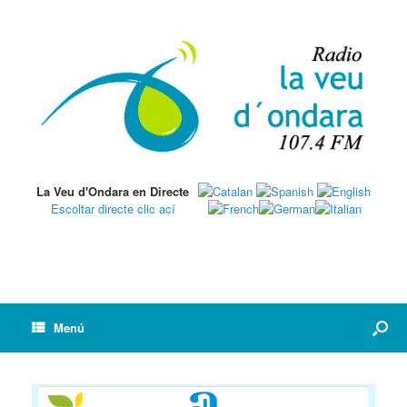
La Veu d'Ondara en Directe
Escoltar directe clic ací
Menú