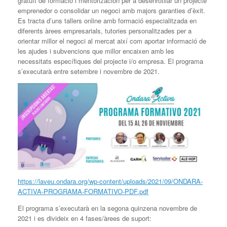
gratuït de formació i mentorización per a desenrotllar un projecte
emprenedor o consolidar un negoci amb majors garanties d’èxit.
Es tracta d’uns tallers online amb formació especialitzada en
diferents àrees empresarials, tutories personalitzades per a
orientar millor el negoci al mercat així com aportar informació de
les ajudes i subvencions que millor encaixen amb les
necessitats específiques del projecte i/o empresa. El programa
s’executarà entre setembre i novembre de 2021.
https://laveu.ondara.org/wp-content/uploads/2021/09/ONDARA-
ACTIVA-PROGRAMA-FORMATIVO-PDF.pdf
El programa s’executarà en la segona quinzena novembre de
2021 i es divideix en 4 fases/àrees de suport: