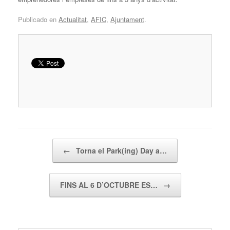
Publicado en
Actualitat
,
AFIC
,
Ajuntament
.
Navegador de artículos
←
Torna el Park(ing) Day a…
FINS AL 6 D’OCTUBRE ES…
→