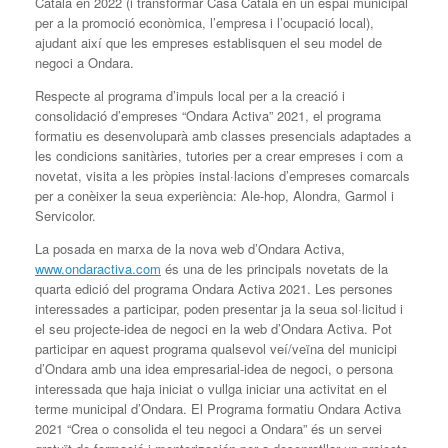
Català en 2022 (i transformar Casa Català en un espai municipal
per a la promoció econòmica, l’empresa i l’ocupació local),
ajudant així que les empreses establisquen el seu model de
negoci a Ondara.
Respecte al programa d’impuls local per a la creació i
consolidació d’empreses “Ondara Activa” 2021, el programa
formatiu es desenvoluparà amb classes presencials adaptades a
les condicions sanitàries, tutories per a crear empreses i com a
novetat, visita a les pròpies instal·lacions d’empreses comarcals
per a conèixer la seua experiència: Ale-hop, Alondra, Garmol i
Servicolor.
La posada en marxa de la nova web d’Ondara Activa,
www.ondaractiva.com
és una de les principals novetats de la
quarta edició del programa Ondara Activa 2021. Les persones
interessades a participar, poden presentar ja la seua sol·licitud i
el seu projecte-idea de negoci en la web d’Ondara Activa. Pot
participar en aquest programa qualsevol veí/veïna del municipi
d’Ondara amb una idea empresarial-idea de negoci, o persona
interessada que haja iniciat o vullga iniciar una activitat en el
terme municipal d’Ondara. El Programa formatiu Ondara Activa
2021 “Crea o consolida el teu negoci a Ondara” és un servei