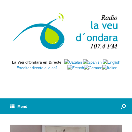
La Veu d'Ondara en Directe
Escoltar directe clic ací
Menú