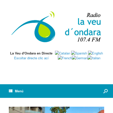
La Veu d'Ondara en Directe
Escoltar directe clic ací
Menú