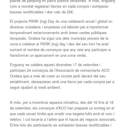
places de pàrquing en parcs públics temporals. A més, enguany
com a novetat regalaran llavors en cada compra i sortejaran
bosses reutilitzables i dos vals de 25€.
El projecte PARK (ing) Day és una celebració anual i global on
diversos ciutadans i empreses col·laboren per a transformar
temporalment estacionaments amb àrees verdes públiques
temporals. Ondara ha sigut uns dels municipis pioners de la
zona a celebrar el PARK (ing) day i des del seu inici ha anat
sumant el nombre de comerços que any rere any participen a
transformar un aparcament en una zona verda.
Enguany es celebra aquest divendres 17 de setembre i
participen 24 comerços de l’Associació de comerciants ACO
Ondara que a més de crear un xicotet jardí davant del seu
establiment, obsequiaran amb una llavor per cada compra per a
seguir ajudant al medi ambient.
A més, per a incentivar aquesta iniciativa, des del 16 fins el 18
de setembre, els comerços d’ACO han preparat un sorteig en el
que cada usuari tindrà que omplir una targeta-fulla amb el nom i
telèfon, i col·locar-la a l’arbre que hi haurà als negocis associats.
Entre tots els participants es sortejaran bosses reutilitzables i