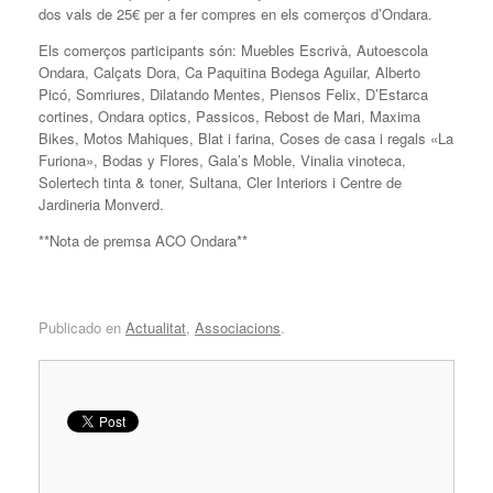
dos vals de 25€ per a fer compres en els comerços d’Ondara.
Els comerços participants són: Muebles Escrivà, Autoescola
Ondara, Calçats Dora, Ca Paquitina Bodega Aguilar, Alberto
Picó, Somriures, Dilatando Mentes, Piensos Felix, D’Estarca
cortines, Ondara optics, Passicos, Rebost de Mari, Maxima
Bikes, Motos Mahiques, Blat i farina, Coses de casa i regals «La
Furiona», Bodas y Flores, Gala’s Moble, Vinalia vinoteca,
Solertech tinta & toner, Sultana, Cler Interiors i Centre de
Jardineria Monverd.
**Nota de premsa ACO Ondara**
Publicado en
Actualitat
,
Associacions
.