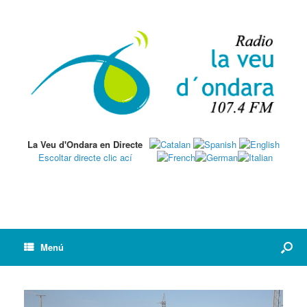
La Veu d'Ondara en Directe
Escoltar directe clic ací
Menú