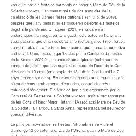
van culminar els festejos patronals en honor a Mare de Déu de la
Soledat 2020-21. Han passat més de dos anys des de la
celebració de les últimes festes patronals (en juliol de 2019),
després que l’any passat no es pogueren celebrar els festejos
degut a la pandèmia. En aquest 2021, els ondarencs i
ondarenques han pogut tornar a gaudir dels actes en honor a la
seua patrona, que s’han celebrat amb moltes ganes i molt fervor;
complint, això sí, amb totes les mesures que marca la normativa
anti-covid. Unes festes organitzades per la Comissió de Festes
de la Soledat 2020-21, en unes dates atípiques (setembre en
compte de juliol) i que han suposat el retard de l’edat de la Cort
d’Honor als 19 anys (en compte de 18) i de la Cort Infantil a 7
anys (en compte de 6). Els actes s’han adaptat i centralitzat a la
plaça de bous, amb reserva d’entrades, control d’accés i
reducció d’aforament. Els festejos han sigut organitzats per la
Comissió de Festes de la Soledat 2020-21, amb el protagonisme
de les Corts d’Honor Major i Infantil; l’Associació Mare de Déu de
la Soledat i la Parròquia Santa Anna, representada pel seu rector
Joaquin Silvestre.
La principal novetat de les Festes Patronals es va viure el
diumenge 12 de setembre, Dia de l’Ofrena, quan la Mare de Déu