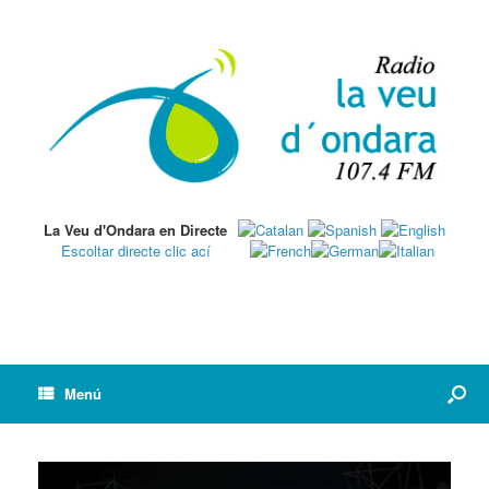
La Veu d'Ondara en Directe
Escoltar directe clic ací
Menú