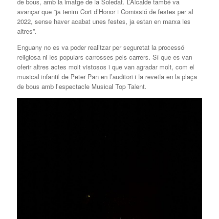
de bous, amb la imatge de la Soledat. L’Alcalde també va
avançar que “ja tenim Cort d’Honor i Comissió de festes per al
2022, sense haver acabat unes festes, ja estan en marxa les
altres”.
Enguany no es va poder realitzar per seguretat la processó
religiosa ni les populars carrosses pels carrers. Sí que es van
oferir altres actes molt vistosos i que van agradar molt, com el
musical infantil de Peter Pan en l’auditori i la revetla en la plaça
de bous amb l’espectacle Musical Top Talent.