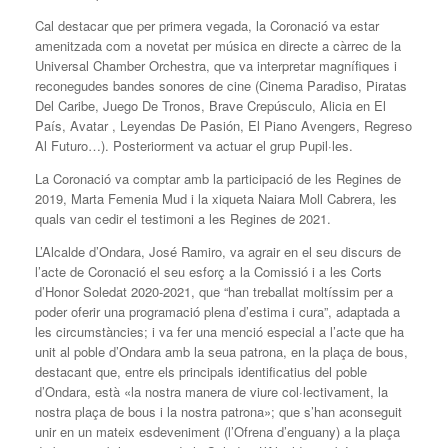
Cal destacar que per primera vegada, la Coronació va estar
amenitzada com a novetat per música en directe a càrrec de la
Universal Chamber Orchestra, que va interpretar magnífiques i
reconegudes bandes sonores de cine (Cinema Paradiso, Piratas
Del Caribe, Juego De Tronos, Brave Crepúsculo, Alicia en El
País, Avatar , Leyendas De Pasión, El Piano Avengers, Regreso
Al Futuro…). Posteriorment va actuar el grup Pupil·les.
La Coronació va comptar amb la participació de les Regines de
2019, Marta Femenia Mud i la xiqueta Naiara Moll Cabrera, les
quals van cedir el testimoni a les Regines de 2021.
L’Alcalde d’Ondara, José Ramiro, va agrair en el seu discurs de
l’acte de Coronació el seu esforç a la Comissió i a les Corts
d’Honor Soledat 2020-2021, que “han treballat moltíssim per a
poder oferir una programació plena d’estima i cura”, adaptada a
les circumstàncies; i va fer una menció especial a l’acte que ha
unit al poble d’Ondara amb la seua patrona, en la plaça de bous,
destacant que, entre els principals identificatius del poble
d’Ondara, està «la nostra manera de viure col·lectivament, la
nostra plaça de bous i la nostra patrona»; que s’han aconseguit
unir en un mateix esdeveniment (l’Ofrena d’enguany) a la plaça