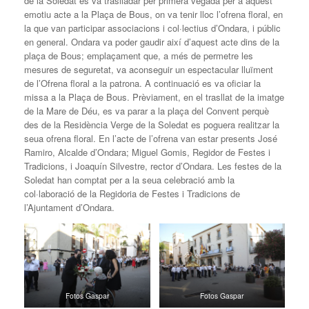
de la Soledat es va traslladar per primera vegada per a aquest
emotiu acte a la Plaça de Bous, on va tenir lloc l’ofrena floral, en
la que van participar associacions i col·lectius d’Ondara, i públic
en general. Ondara va poder gaudir així d’aquest acte dins de la
plaça de Bous; emplaçament que, a més de permetre les
mesures de seguretat, va aconseguir un espectacular lluïment
de l’Ofrena floral a la patrona. A continuació es va oficiar la
missa a la Plaça de Bous. Prèviament, en el trasllat de la imatge
de la Mare de Déu, es va parar a la plaça del Convent perquè
des de la Residència Verge de la Soledat es poguera realitzar la
seua ofrena floral. En l’acte de l’ofrena van estar presents José
Ramiro, Alcalde d’Ondara; Miguel Gomis, Regidor de Festes i
Tradicions, i Joaquín Silvestre, rector d’Ondara. Les festes de la
Soledat han comptat per a la seua celebració amb la
col·laboració de la Regidoria de Festes i Tradicions de
l’Ajuntament d’Ondara.
Fotos Gaspar
Fotos Gaspar