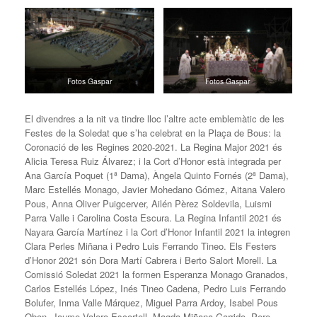
Fotos Gaspar
Fotos Gaspar
El divendres a la nit va tindre lloc l’altre acte emblemàtic de les
Festes de la Soledat que s’ha celebrat en la Plaça de Bous: la
Coronació de les Regines 2020-2021. La Regina Major 2021 és
Alicia Teresa Ruiz Álvarez; i la Cort d’Honor està integrada per
Ana García Poquet (1ª Dama), Àngela Quinto Fornés (2ª Dama),
Marc Estellés Monago, Javier Mohedano Gómez, Aitana Valero
Pous, Anna Oliver Puigcerver, Ailén Pèrez Soldevila, Luismi
Parra Valle i Carolina Costa Escura. La Regina Infantil 2021 és
Nayara García Martínez i la Cort d’Honor Infantil 2021 la integren
Clara Perles Miñana i Pedro Luis Ferrando Tineo. Els Festers
d’Honor 2021 són Dora Martí Cabrera i Berto Salort Morell. La
Comissió Soledat 2021 la formen Esperanza Monago Granados,
Carlos Estellés López, Inés Tineo Cadena, Pedro Luis Ferrando
Bolufer, Inma Valle Márquez, Miguel Parra Ardoy, Isabel Pous
Obon, Jaume Valero Escortell, Magda Miñana Garrido, Pere