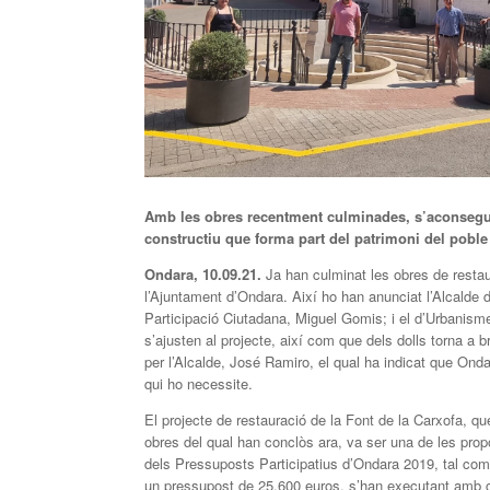
Amb les obres recentment culminades, s’aconseguei
constructiu que forma part del patrimoni del poble
Ondara,
10
.0
9
.21.
Ja han culminat les obres de restau
l’Ajuntament d’Ondara. Així ho han anunciat l’Alcalde
Participació Ciutadana, Miguel Gomis; i el d’Urbanism
s’ajusten al projecte, així com que dels dolls torna a
per l’Alcalde, José Ramiro, el qual ha indicat que Onda
qui ho necessite.
El projecte de restauració de la Font de la Carxofa, qu
obres del qual han conclòs ara, va ser una de les prop
dels Pressuposts Participatius d’Ondara 2019, tal com
un pressupost de 25.600 euros, s’han executant amb cà