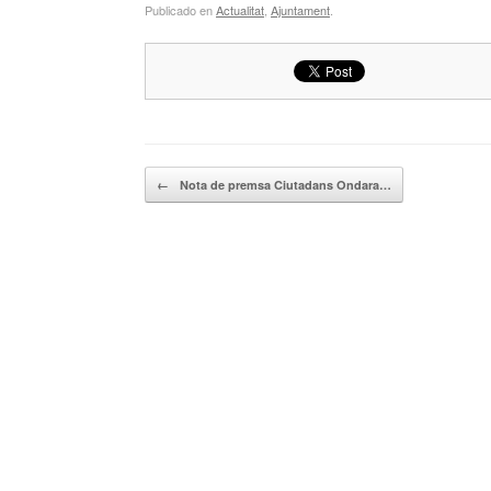
Publicado en
Actualitat
,
Ajuntament
.
Navegador de artículos
←
Nota de premsa Ciutadans Ondara…