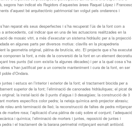
bà, segons han indicat els Regidors d’aquestes àrees Raquel López i Frances
ements d’aquest bé arquitectònic patrimonial tan volgut pels ondarencs i
s’han reparat els seus desperfectes i s’ha recuperat l’ús de la font com a
m a antecedents, cal indicar que en una de les actuacions realitzades en la
minació de mosaic vitri, a més d’executar un sistema hidràulic per a la projecció
radada en algunes parts per diversos motius: clavills en la picapedreria
ent la geometria original, pàtina de brutícia, etc. El projecte que s’ha executa
que componen la font, a més de la conversió de la font en un element decoratiu
ant tres punts (tal com existia fa algunes dècades) i per a la qual cosa s’ha
 obres s’han justificat per a un correcte manteniment i cura de la font, en ser
l poble d’Ondara.
 juntes i estucs en l’interior i exterior de la font; el tractament biocida per a
abament superior de la font; l’eliminació de canonades hidràuliques; el picat d
se original; la instal·lació de 3 punts d’aigua i 3 desaigües; la construcció de 3
ant morters específics color pedra; la neteja química amb projector abrasiu;
de roleu amb terminació de lleó; la reconstrucció de faltes de pedra mitjançan
 de marbre rosa; l’aplicació d’una pàtina de calç sobre el conjunt; l’adequaci
cànica i química; l’eliminació de morters i juntes, reposició de juntes i
la pedra i el tractament de la barana perimetral mitjançant esmalt antiòxid.