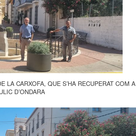
DE LA CARXOFA, QUE S’HA RECUPERAT COM A
ULIC D’ONDARA