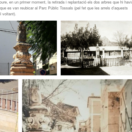
loure, en un primer moment, la retirada i replantació els dos arbres que hi havi
 que es van reubicar al Parc Públic Tossals (pel fet que les arrels d’aquests
 voltant).