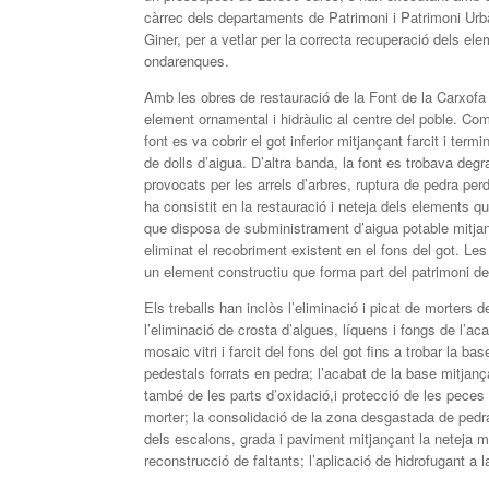
càrrec dels departaments de Patrimoni i Patrimoni Ur
Giner, per a vetlar per la correcta recuperació dels el
ondarenques.
Amb les obres de restauració de la Font de la Carxofa 
element ornamental i hidràulic al centre del poble. Co
font es va cobrir el got inferior mitjançant farcit i ter
de dolls d’aigua. D’altra banda, la font es trobava deg
provocats per les arrels d’arbres, ruptura de pedra perd
ha consistit en la restauració i neteja dels elements 
que disposa de subministrament d’aigua potable mitjanç
eliminat el recobriment existent en el fons del got. Les
un element constructiu que forma part del patrimoni de
Els treballs han inclòs l’eliminació i picat de morters de
l’eliminació de crosta d’algues, líquens i fongs de l’ac
mosaic vitri i farcit del fons del got fins a trobar la ba
pedestals forrats en pedra; l’acabat de la base mitjanç
també de les parts d’oxidació,i protecció de les peces 
morter; la consolidació de la zona desgastada de pedra
dels escalons, grada i paviment mitjançant la neteja me
reconstrucció de faltants; l’aplicació de hidrofugant a 