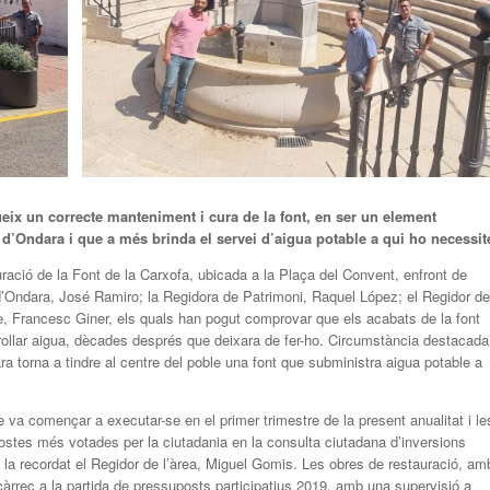
x un correcte manteniment i cura de la font, en ser un element
 d’Ondara i que a més brinda el servei d’aigua potable a qui ho necessit
ració de la Font de la Carxofa, ubicada a la Plaça del Convent, enfront de
 d’Ondara, José Ramiro; la Regidora de Patrimoni, Raquel López; el Regidor de
e, Francesc Giner, els quals han pogut comprovar que els acabats de la font
 brollar aigua, dècades després que deixara de fer-ho. Circumstància destacada
ra torna a tindre al centre del poble una font que subministra aigua potable a
e va començar a executar-se en el primer trimestre de la present anualitat i le
ostes més votades per la ciutadania en la consulta ciutadana d’inversions
 la recordat el Regidor de l’àrea, Miguel Gomis. Les obres de restauració, am
rrec a la partida de pressuposts participatius 2019, amb una supervisió a