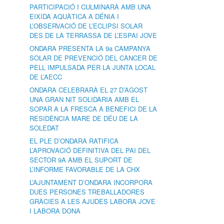
PARTICIPACIÓ I CULMINARÀ AMB UNA
EIXIDA AQUÀTICA A DÉNIA I
L’OBSERVACIÓ DE L’ECLIPSI SOLAR
DES DE LA TERRASSA DE L’ESPAI JOVE
ONDARA PRESENTA LA 9a CAMPANYA
SOLAR DE PREVENCIÓ DEL CÀNCER DE
PELL IMPULSADA PER LA JUNTA LOCAL
DE L’AECC
ONDARA CELEBRARÀ EL 27 D’AGOST
UNA GRAN NIT SOLIDÀRIA AMB EL
SOPAR A LA FRESCA A BENEFICI DE LA
RESIDÈNCIA MARE DE DÉU DE LA
SOLEDAT
EL PLE D’ONDARA RATIFICA
L’APROVACIÓ DEFINITIVA DEL PAI DEL
SECTOR 9A AMB EL SUPORT DE
L’INFORME FAVORABLE DE LA CHX
L’AJUNTAMENT D’ONDARA INCORPORA
DUES PERSONES TREBALLADORES
GRÀCIES A LES AJUDES LABORA JOVE
I LABORA DONA