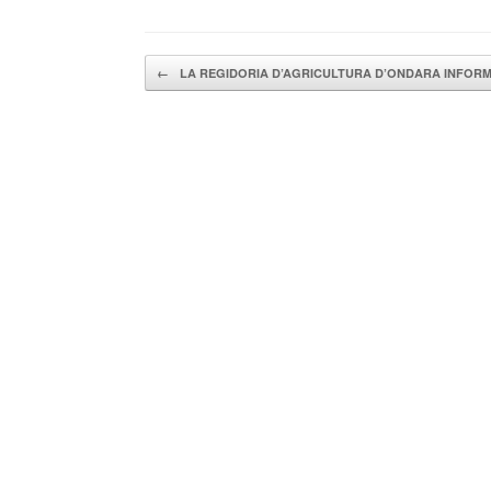
Navegador de artículos
←
LA REGIDORIA D’AGRICULTURA D’ONDARA INFOR