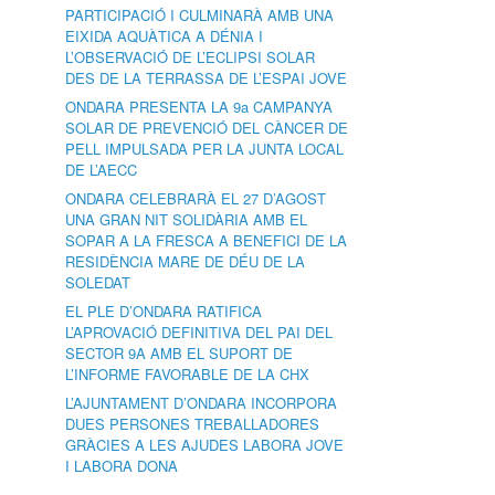
PARTICIPACIÓ I CULMINARÀ AMB UNA
EIXIDA AQUÀTICA A DÉNIA I
L’OBSERVACIÓ DE L’ECLIPSI SOLAR
DES DE LA TERRASSA DE L’ESPAI JOVE
ONDARA PRESENTA LA 9a CAMPANYA
SOLAR DE PREVENCIÓ DEL CÀNCER DE
PELL IMPULSADA PER LA JUNTA LOCAL
DE L’AECC
ONDARA CELEBRARÀ EL 27 D’AGOST
UNA GRAN NIT SOLIDÀRIA AMB EL
SOPAR A LA FRESCA A BENEFICI DE LA
RESIDÈNCIA MARE DE DÉU DE LA
SOLEDAT
EL PLE D’ONDARA RATIFICA
L’APROVACIÓ DEFINITIVA DEL PAI DEL
SECTOR 9A AMB EL SUPORT DE
L’INFORME FAVORABLE DE LA CHX
L’AJUNTAMENT D’ONDARA INCORPORA
DUES PERSONES TREBALLADORES
GRÀCIES A LES AJUDES LABORA JOVE
I LABORA DONA