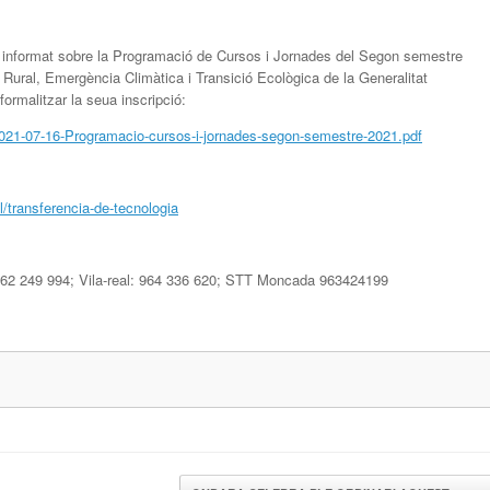
a informat sobre la Programació de Cursos i Jornades del Segon semestre
Rural, Emergència Climàtica i Transició Ecològica de la Generalitat
ormalitzar la seua inscripció:
2021-07-16-Programacio-cursos-i-jornades-segon-semestre-2021.pdf
/transferencia-de-tecnologia
 962 249 994; Vila-real: 964 336 620; STT Moncada 963424199