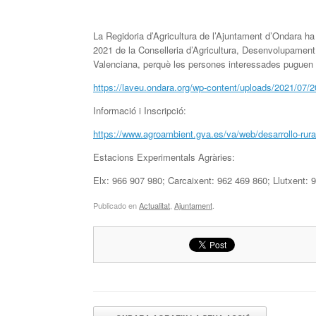
La Regidoria d’Agricultura de l’Ajuntament d’Ondara h
2021 de la Conselleria d’Agricultura, Desenvolupament 
Valenciana, perquè les persones interessades puguen f
https://laveu.ondara.org/wp-content/uploads/2021/07/
Informació i Inscripció:
https://www.agroambient.gva.es/va/web/desarrollo-rural
Estacions Experimentals Agràries:
Elx: 966 907 980; Carcaixent: 962 469 860; Llutxent:
Publicado en
Actualitat
,
Ajuntament
.
Navegador de artículos