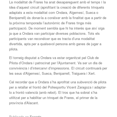
La modalitat de Frares ha anat desapareguent amb el temps i la
idea d’aquest circuit (aprofitant la creació de diferents trinquets
adaptats a esta modalitat com Ondara, Algemesí, Sueca o
Beniparrell) és donar-la a conéixer amb la finalitat que a partir de
la pròxima temporada l’autonòmic de Frares tinga més
participació. De moment sembla que hi ha interés que així siga
ja que a Ondara van participar diverses poblacions. Tots els
participants van reconéixer que es tracta d’una modalitat
divertida, apta per a qualsevol persona amb ganes de jugar a
pilota.
El torneig disputat a Ondara va estar organitzat pel Club de
Pilota d’Ondara i patrocinat per l’Ajuntament. Va ser un dia de
convivència i d’intercanvi d’impressions. El circuit continuarà per
les seus d’Algemesí, Sueca, Beniparrell, Traiguera i Xert.
Cal recordar que a Ondara s’ha aprofitat una subvenció de pilota
per a retallar el frontó del Poliesportiu Vicent Zaragoza i adaptar-
lo a frontó valencià (amb rebot). El tros que ha sobrat s’ha
utilitzat per a habilitar un trinquet de Frares, el primer de la
província d’Alacant.
Publicado en
Esports
.