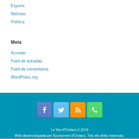
Esports
Notícies
Política
Meta
Acceder
Feed de entradas
Feed de comentarios
WordPress.org
La Veu d'Ondara © 2016
Web desenvolupada per
Ajuntament d'Ondara
. Tots els drets reservats.