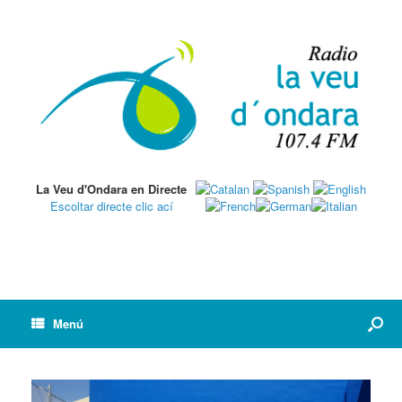
La Veu d'Ondara en Directe
Escoltar directe clic ací
Menú