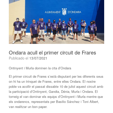
Ondara acull el primer circuit de Frares
Publicado el
13/07/2021
Ontinyent i Murla dominen la cita d’Ondara
El primer circuit de Frares s’està disputant per les diferents seus
on hi ha un trinquet de Frares, entre elles Ondara. El nostre
poble va acollir el passat dissabte 10 de juliol aquest circuit amb
la participació d’Ontinyent, Gandia, Dénia, Murla i Ondara. El
torneig el van dominar els equips d’Ontinyent i Murla mentre que
els ondarencs, representats per Basilio Sánchez i Toni Albert,
van realitzar un bon paper.