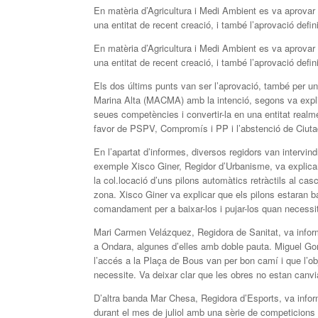
En matèria d’Agricultura i Medi Ambient es va aprova
una entitat de recent creació, i també l’aprovació defi
En matèria d’Agricultura i Medi Ambient es va aprova
una entitat de recent creació, i també l’aprovació defi
Els dos últims punts van ser l’aprovació, també per un
Marina Alta (MACMA) amb la intenció, segons va expli
seues competències i convertir-la en una entitat real
favor de PSPV, Compromís i PP i l’abstenció de Ciut
En l’apartat d’informes, diversos regidors van intervin
exemple Xisco Giner, Regidor d’Urbanisme, va explica
la col.locació d’uns pilons automàtics retràctils al casc
zona. Xisco Giner va explicar que els pilons estaran ba
comandament per a baixar-los i pujar-los quan necessita
Mari Carmen Velázquez, Regidora de Sanitat, va infor
a Ondara, algunes d’elles amb doble pauta. Miguel Gom
l’accés a la Plaça de Bous van per bon camí i que l’
necessite. Va deixar clar que les obres no estan canvi
D’altra banda Mar Chesa, Regidora d’Esports, va infor
durant el mes de juliol amb una sèrie de competicions 