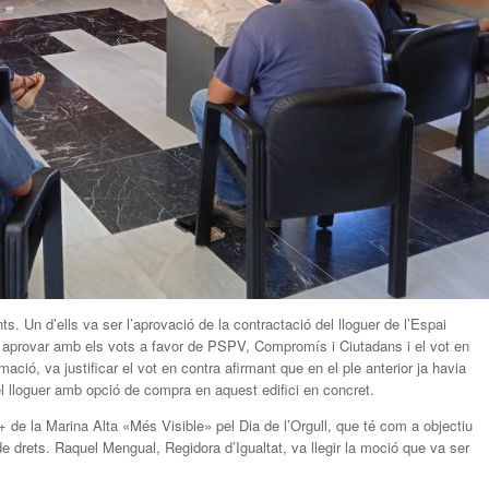
s. Un d’ells va ser l’aprovació de la contractació del lloguer de l’Espai
va aprovar amb els vots a favor de PSPV, Compromís i Ciutadans i el vot en
ció, va justificar el vot en contra afirmant que en el ple anterior ja havia
l lloguer amb opció de compra en aquest edifici en concret.
de la Marina Alta «Més Visible» pel Dia de l’Orgull, que té com a objectiu
 de drets. Raquel Mengual, Regidora d’Igualtat, va llegir la moció que va ser