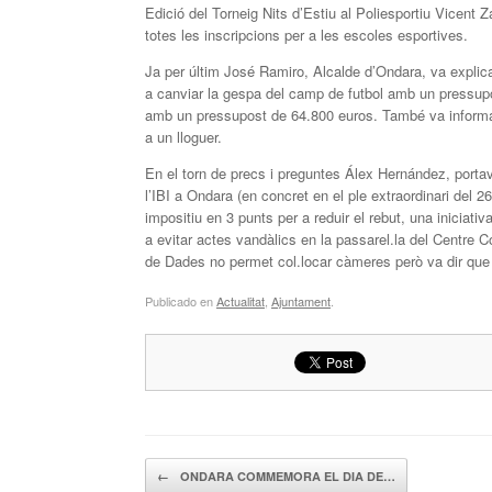
Edició del Torneig Nits d’Estiu al Poliesportiu Vicent 
totes les inscripcions per a les escoles esportives.
Ja per últim José Ramiro, Alcalde d’Ondara, va explic
a canviar la gespa del camp de futbol amb un pressupost
amb un pressupost de 64.800 euros. També va informar
a un lloguer.
En el torn de precs i preguntes Álex Hernández, portav
l’IBI a Ondara (en concret en el ple extraordinari del 
impositiu en 3 punts per a reduir el rebut, una iniciati
a evitar actes vandàlics en la passarel.la del Centre 
de Dades no permet col.locar càmeres però va dir que 
Publicado en
Actualitat
,
Ajuntament
.
Navegador de artículos
←
ONDARA COMMEMORA EL DIA DE…