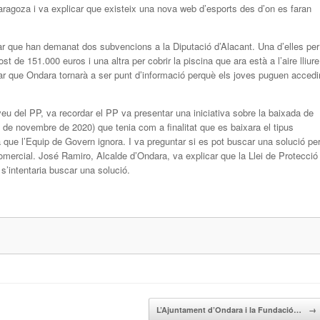
Zaragoza i va explicar que existeix una nova web d’esports des d’on es faran
ar que han demanat dos subvencions a la Diputació d’Alacant. Una d’elles per
 de 151.000 euros i una altra per cobrir la piscina que ara està a l’aire lliure
 que Ondara tornarà a ser punt d’informació perquè els joves puguen accedi
eu del PP, va recordar el PP va presentar una iniciativa sobre la baixada de
26 de novembre de 2020) que tenia com a finalitat que es baixara el tipus
va que l’Equip de Govern ignora. I va preguntar si es pot buscar una solució pe
Comercial. José Ramiro, Alcalde d’Ondara, va explicar que la Llei de Protecció
s’intentaria buscar una solució.
L’Ajuntament d’Ondara i la Fundació…
→