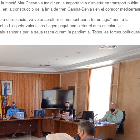
la moció Mar Chesa va incidir en la importància d’invertir en transport públic 
, en la construcció de la línia de tren Gandia-Dénia i en el corridor mediterrani
ora d’Educació, va voler aprofitar el moment per a fer un agraïment a la
etes i xiquets valencians hagen pogut completar el curs escolar. Un
ls sanitaris per la seua tasca durant la pandèmia. Totes les forces polítiques