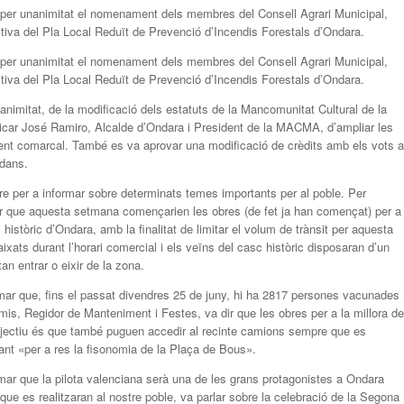
r per unanimitat el nomenament dels membres del Consell Agrari Municipal,
nitiva del Pla Local Reduït de Prevenció d’Incendis Forestals d’Ondara.
r per unanimitat el nomenament dels membres del Consell Agrari Municipal,
nitiva del Pla Local Reduït de Prevenció d’Incendis Forestals d’Ondara.
animitat, de la modificació dels estatuts de la Mancomunitat Cultural de la
car José Ramiro, Alcalde d’Ondara i President de la MACMA, d’ampliar les
ment comarcal. També es va aprovar una modificació de crèdits amb els vots a
adans.
dre per a informar sobre determinats temes importants per al poble. Per
r que aquesta setmana començarien les obres (de fet ja han començat) per a
 històric d’Ondara, amb la finalitat de limitar el volum de trànsit per aquesta
ixats durant l’horari comercial i els veïns del casc històric disposaran d’un
n entrar o eixir de la zona.
mar que, fins el passat divendres 25 de juny, hi ha 2817 persones vacunades
is, Regidor de Manteniment i Festes, va dir que les obres per a la millora de
objectiu és que també puguen accedir al recinte camions sempre que es
ant «per a res la fisonomia de la Plaça de Bous».
mar que la pilota valenciana serà una de les grans protagonistes a Ondara
que es realitzaran al nostre poble, va parlar sobre la celebració de la Segona