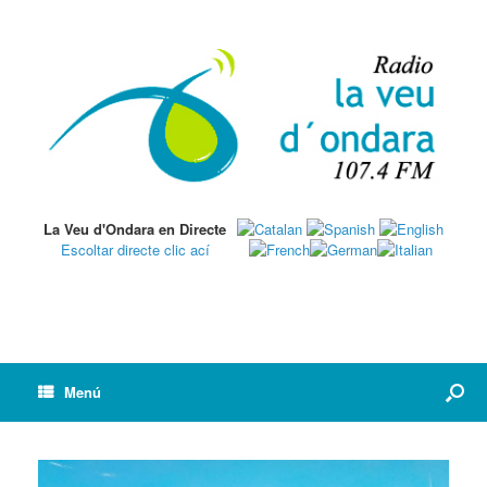
La Veu d'Ondara en Directe
Escoltar directe clic ací
Menú