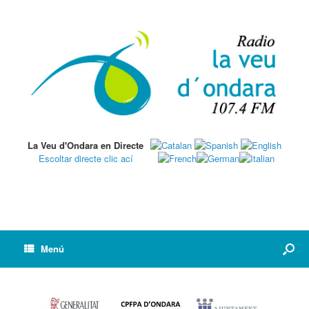
La Veu d'Ondara en Directe
Escoltar directe clic ací
Menú