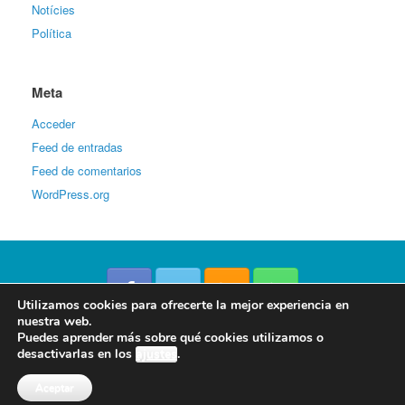
Notícies
Política
Meta
Acceder
Feed de entradas
Feed de comentarios
WordPress.org
Utilizamos cookies para ofrecerte la mejor experiencia en
nuestra web.
Puedes aprender más sobre qué cookies utilizamos o
La Veu d'Ondara © 2016
desactivarlas en los
ajustes
.
Web desenvolupada per
Ajuntament d'Ondara
. Tots els drets reservats.
Política de cookies
Aceptar