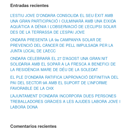
Entradas recientes
L’ESTIU JOVE D’ONDARA CONSOLIDA EL SEU ÈXIT AMB
UNA GRAN PARTICIPACIÓ I CULMINARÀ AMB UNA EIXIDA
AQUÀTICA A DÉNIA I L’OBSERVACIÓ DE L’ECLIPSI SOLAR
DES DE LA TERRASSA DE L’ESPAI JOVE
ONDARA PRESENTA LA 9a CAMPANYA SOLAR DE
PREVENCIÓ DEL CÀNCER DE PELL IMPULSADA PER LA
JUNTA LOCAL DE L’AECC
ONDARA CELEBRARÀ EL 27 D’AGOST UNA GRAN NIT
SOLIDÀRIA AMB EL SOPAR A LA FRESCA A BENEFICI DE
LA RESIDÈNCIA MARE DE DÉU DE LA SOLEDAT
EL PLE D’ONDARA RATIFICA L’APROVACIÓ DEFINITIVA DEL
PAI DEL SECTOR 9A AMB EL SUPORT DE L’INFORME
FAVORABLE DE LA CHX
L’AJUNTAMENT D’ONDARA INCORPORA DUES PERSONES
TREBALLADORES GRÀCIES A LES AJUDES LABORA JOVE I
LABORA DONA
Comentarios recientes