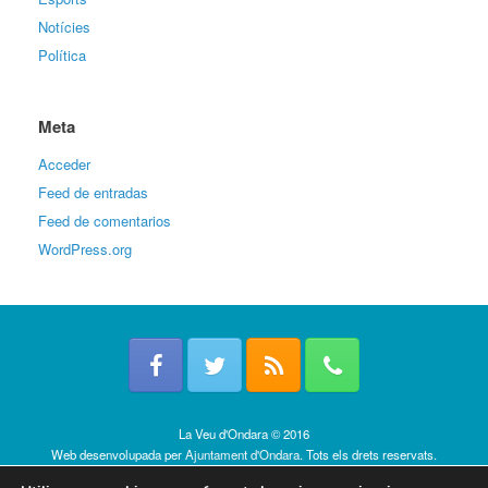
Notícies
Política
Meta
Acceder
Feed de entradas
Feed de comentarios
WordPress.org
La Veu d'Ondara © 2016
Web desenvolupada per
Ajuntament d'Ondara
. Tots els drets reservats.
Política de cookies