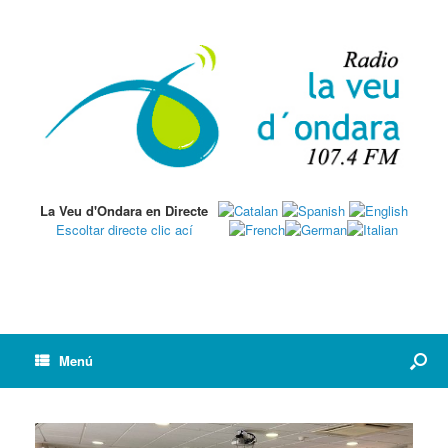
La Veu d'Ondara en Directe
Escoltar directe clic ací
Menú