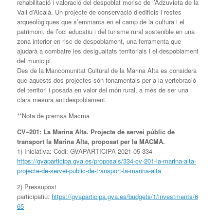
rehabilitació i valoració del despoblat morisc de l’Adzuvieta de la
Vall d’Alcalà. Un projecte de conservació d’edificis i restes
arqueològiques que s’emmarca en el camp de la cultura i el
patrimoni, de l’oci educatiu i del turisme rural sostenible en una
zona interior en risc de despoblament, una ferramenta que
ajudarà a combatre les desigualtats territorials i el despoblament
del municipi.
Des de la Mancomunitat Cultural de la Marina Alta es considera
que aquests dos projectes són fonamentals per a la vertebració
del territori i posada en valor del món rural, a més de ser una
clara mesura antidespoblament.
**Nota de premsa Macma
CV–201: La Marina Alta. Projecte de servei públic de
transport la Marina Alta, proposat per la MACMA.
1) Iniciativa: Codi: GVAPARTICIPA-2021-05-334
https://gvaparticipa.gva.es/proposals/334-cv-201-la-marina-alta-
projecte-de-servei-public-de-transport-la-marina-alta
2) Pressupost
participatiu:
https://gvaparticipa.gva.es/budgets/1/investments/6
65