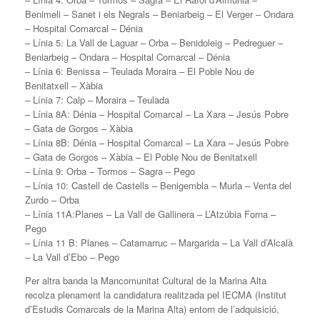
Benimeli – Sanet i els Negrals – Beniarbeig – El Verger – Ondara
– Hospital Comarcal – Dénia
– Línia 5: La Vall de Laguar – Orba – Benidoleig – Pedreguer –
Beniarbeig – Ondara – Hospital Comarcal – Dénia
– Línia 6: Benissa – Teulada Moraira – El Poble Nou de
Benitatxell – Xàbia
– Línia 7: Calp – Moraira – Teulada
– Línia 8A: Dénia – Hospital Comarcal – La Xara – Jesús Pobre
– Gata de Gorgos – Xàbia
– Línia 8B: Dénia – Hospital Comarcal – La Xara – Jesús Pobre
– Gata de Gorgos – Xàbia – El Poble Nou de Benitatxell
– Línia 9: Orba – Tormos – Sagra – Pego
– Línia 10: Castell de Castells – Benigembla – Murla – Venta del
Zurdo – Orba
– Línia 11A:Planes – La Vall de Gallinera – L’Atzúbia Forna –
Pego
– Línia 11 B: Planes – Catamarruc – Margarida – La Vall d’Alcalà
– La Vall d’Ebo – Pego
Per altra banda la Mancomunitat Cultural de la Marina Alta
recolza plenament la candidatura realitzada pel IECMA (Institut
d’Estudis Comarcals de la Marina Alta) entorn de l’adquisició,