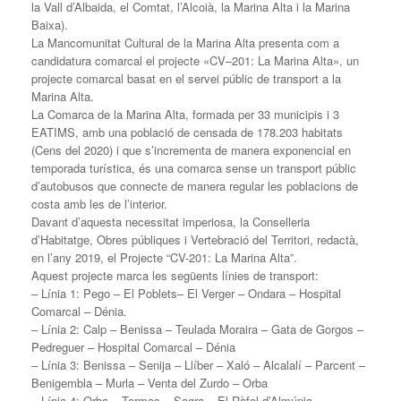
la Vall d’Albaida, el Comtat, l’Alcoià, la Marina Alta i la Marina
Baixa).
La Mancomunitat Cultural de la Marina Alta presenta com a
candidatura comarcal el projecte «CV–201: La Marina Alta», un
projecte comarcal basat en el servei públic de transport a la
Marina Alta.
La Comarca de la Marina Alta, formada per 33 municipis i 3
EATIMS, amb una població de censada de 178.203 habitats
(Cens del 2020) i que s’incrementa de manera exponencial en
temporada turística, és una comarca sense un transport públic
d’autobusos que connecte de manera regular les poblacions de
costa amb les de l’interior.
Davant d’aquesta necessitat imperiosa, la Conselleria
d’Habitatge, Obres públiques i Vertebració del Territori, redactà,
en l’any 2019, el Projecte “CV-201: La Marina Alta”.
Aquest projecte marca les següents línies de transport:
– Línia 1: Pego – El Poblets– El Verger – Ondara – Hospital
Comarcal – Dénia.
– Línia 2: Calp – Benissa – Teulada Moraira – Gata de Gorgos –
Pedreguer – Hospital Comarcal – Dénia
– Línia 3: Benissa – Senija – Llíber – Xaló – Alcalalí – Parcent –
Benigembla – Murla – Venta del Zurdo – Orba
– Línia 4: Orba – Tormos – Sagra – El Ràfol d’Almúnia –