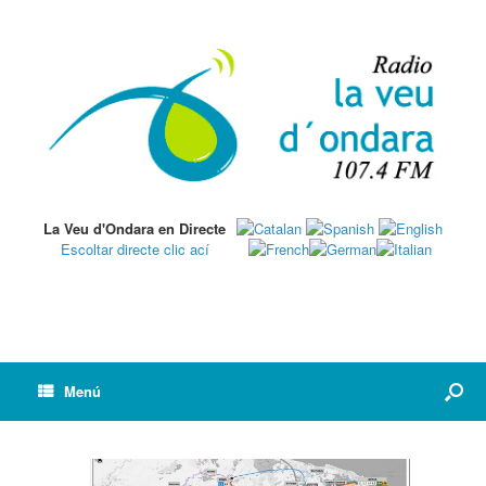
La Veu d'Ondara en Directe
Escoltar directe clic ací
Menú