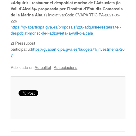
«Adquirir i restaurar el despoblat morisc de l’Adzuvieta (la
Vall d’Alcalà)» proposada per l’Institut d’Estudis Comarcals
de la Marina Alta.
1) Iniciativa:Codi: GVAPARTICIPA-2021-05-
226
https://gvaparticipa.gva.es/proposals/226-adquirir-i-restaurar-el-
despoblat-morisc-de-l-adzuvieta-la-vall-d-alcala
2) Pressupost
participatiu:
https://gvaparticipa.gva.es/budgets/1/investments/26
7
Publicado en
Actualitat
,
Associacions
.