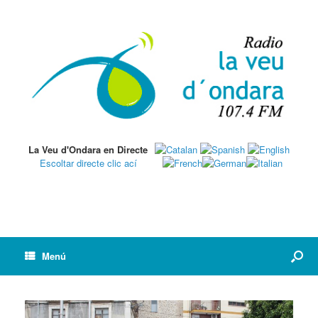
La Veu d'Ondara en Directe
Escoltar directe clic ací
Menú