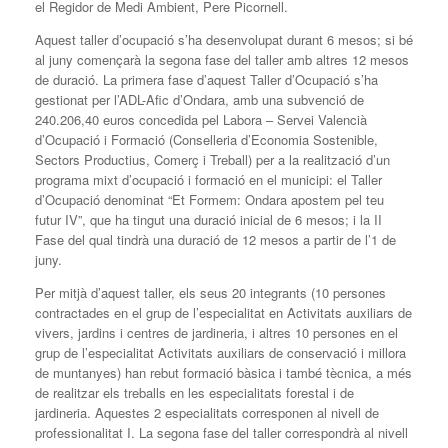
el Regidor de Medi Ambient, Pere Picornell.
Aquest taller d’ocupació s’ha desenvolupat durant 6 mesos; si bé
al juny començarà la segona fase del taller amb altres 12 mesos
de duració. La primera fase d’aquest Taller d’Ocupació s’ha
gestionat per l’ADL-Afic d’Ondara, amb una subvenció de
240.206,40 euros concedida pel Labora – Servei Valencià
d’Ocupació i Formació (Conselleria d’Economia Sostenible,
Sectors Productius, Comerç i Treball) per a la realització d’un
programa mixt d’ocupació i formació en el municipi: el Taller
d’Ocupació denominat “Et Formem: Ondara apostem pel teu
futur IV”, que ha tingut una duració inicial de 6 mesos; i la II
Fase del qual tindrà una duració de 12 mesos a partir de l’1 de
juny.
Per mitjà d’aquest taller, els seus 20 integrants (10 persones
contractades en el grup de l’especialitat en Activitats auxiliars de
vivers, jardins i centres de jardineria, i altres 10 persones en el
grup de l’especialitat Activitats auxiliars de conservació i millora
de muntanyes) han rebut formació bàsica i també tècnica, a més
de realitzar els treballs en les especialitats forestal i de
jardineria. Aquestes 2 especialitats corresponen al nivell de
professionalitat I. La segona fase del taller correspondrà al nivell