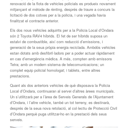
renovació de la flota de vehicles policials es produeix novament
mitjançant el mètode de rènting, després de traure a concurs la
licitació de dos cotxes per a la policia, i una vegada havia
finalitzat el contracte anterior.
Els dos nous vehicles adquirits per a la Policia Local d’Ondara
són 2 Toyota RAV4 híbrids. El fet de ser híbrids suposa un
estalvi de combustible, així com reducció d’emissions, i
generació de la seua pròpia energia reciclada. Ambdós vehicles
estan dotats amb desfibril·ladors per a poder actuar ràpidament
en cas d’emergència mèdica. A més, compten amb emissora
Tetra; amb un modern sistema de telecomunicacions; un
complet equip policial homologat; i tablets, entre altres
prestacions.
Quant als dos anteriors vehicles de què disposava la Policia
Local d’Ondara, continuaran al servei d’altres àrees municipals.
Un s’utilitzarà per a l’àrea de Serveis Generals de l’Ajuntament
d’Ondara, i l’altre vehicle, també un tot terreny, es destinarà,
després de la seua nova retolació, al col·lectiu de Protecció Civil
d’Ondara perquè puga utilitzar-ho en la prestació dels seus
serveis.