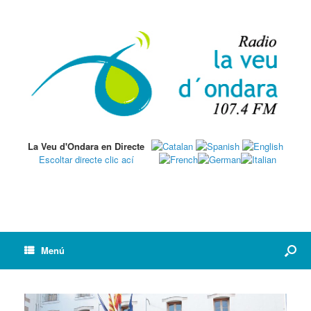
La Veu d'Ondara en Directe
Escoltar directe clic ací
Menú