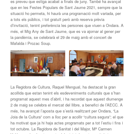
es preveu que estiga acabat a finals de juny. També ha avançat
que en les Festes Populars de Sant Jaume 2021, sempre que la
situació ho permeta, hi haurà una programació molt variada, per
a tots els públics, i tot gratuït però amb reserva prèvia
d’invitació, tenint preferència les persones que viuen a Ondara. A
més, el Mig Any de Sant Jaume, que es va ajornar al gener per
la pandèmia, se celebrarà el 29 de maig amb el concert de
Mafalda i Prozac Soup.
La Regidora de Cultura, Raquel Mengual, ha destacat la gran
acollida que estan tenint els esdeveniments culturals que s’han
programat aquest mes d’abril, i ha recordat que aquest diumenge
2 de maig se celebra el mercat del llibre, a benefici de l’AECC. A
més, ha avançat l’aposta que s’està realitzant per Ondara, “La
Joia de la Cultura” com a lloc per a acollir “cultura segura”; el que
ha motivat que ja hi haja actes programats per a tot l’estiu i fins i
tot octubre. La Regidora de Sanitat i del Major, Mª Carmen