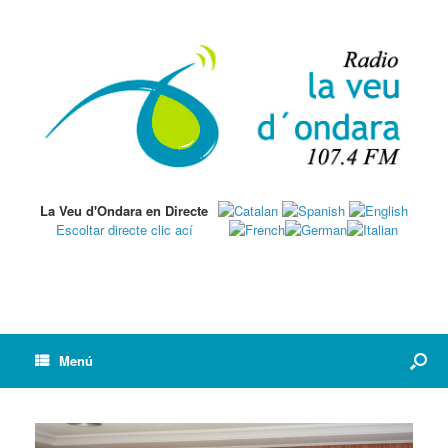
La Veu d'Ondara en Directe
Escoltar directe clic ací
Menú