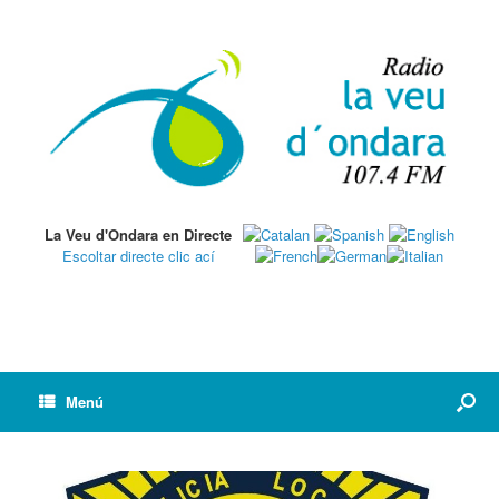
La Veu d'Ondara en Directe
Escoltar directe clic ací
Menú