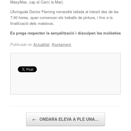
MasyMas, cap al Camí la Mar).
L’Avinguda Doctor Fleming romandrà tallada al trànsit des de les
7:00 hores, quan comencen els treballs de pintura, i fins a la
finalització dels mateixos.
Es prega respecten la senyalització i disculpen les molèsties
Publicado en
Actualitat
,
Ajuntament
.
Navegador de artículos
←
ONDARA ELEVA A PLE UNA…