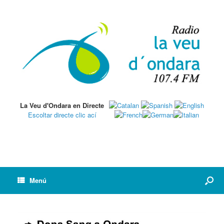
La Veu d'Ondara en Directe
Escoltar directe clic ací
Menú