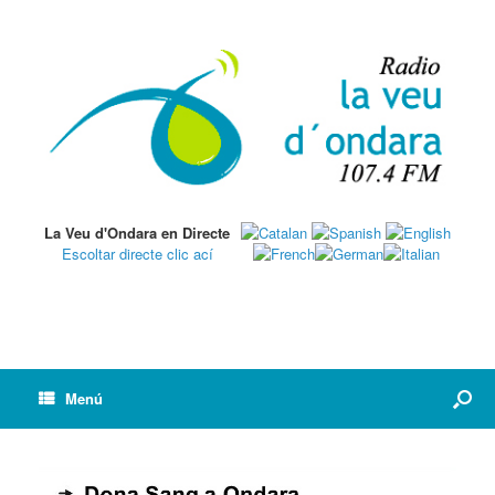
La Veu d'Ondara en Directe
Escoltar directe clic ací
Menú