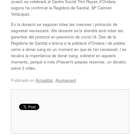
ocasió se celebrarà al Centre Social Trini Reyes d’Ondara,
segons ha confirmat la Regidora de Sanitat, Mª Carmen
Velázquez.
En la donació se seguiran totes les mesures i protocols de
seguretat necessaris. Als donants se’ls atendrà amb totes les
garanties del protocol en prevenció de covid-19. Des de la
Regidoria de Sanitat s’anima a la població d’Ondara i de pobles
veïns a donar sang en un moment en que és tan necessari, i es
recalca la importància de donar sang, sobretot en aquests
moments, perquè a més d’haver-hi poques reserves, un donatiu
salva 3 vides.
Publicado en
Actualitat
,
Ajuntament
.