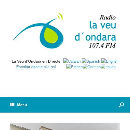
La Veu d'Ondara en Directe
Escoltar directe clic ací
Menú