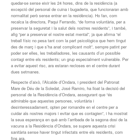
quedar-se sense eixir les 24 hores, dins de la residència (a
excepció del personal de cuina i bugaderia, que funcionaran amb
normalitat però sense entrar en la residència). Ho fan, com
recalca la directora, Paqui Ferrando, “de forma voluntària, per a
preservar la seguretat i la salut dels nostres residents”, i també,
afig “per a preservar el nostre estat mental”, ja que afirma “el
treball físic no pesa tant com la part psicològica que hem tingut
des de març i que s’ha anat complicant molt”, sempre patint per
poder ser elles, les treballadores, les causants d’un possible
contagi entre els residents; un grup especialment vulnerable. Per
a evitar aquest risc, ara estaran recloses en el centre durant
dues setmanes.
Respecte d’això, l’Alcalde d’Ondara, i president del Patronat
Mare de Déu de la Soledat, José Ramiro, ha lloat la decisió del
personal de la Residència d’Ondara, assegurant que “és
admirable que aquestes persones, voluntària i
desinteressadament, opten per romandre en el centre per a
cuidar als nostres majors i evitar que es contagien”, i ha mostrat
la seua esperança en què amb l’arribada de la segona dosi de la
vacuna a la Residència d’Ondara, se supere aquesta crisi
sanitària sense haver tingut infectats entre els residents, com
fins ara.