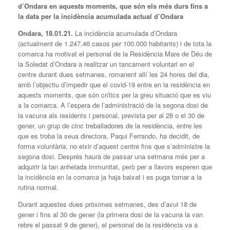
d’Ondara en aquests moments, que són els més durs fins a
la data per la incidència acumulada actual d’Ondara
Ondara, 18.01.21.
La incidència acumulada d’Ondara
(actualment de 1.247,46 casos per 100.000 habitants) i de tota la
comarca ha motivat el personal de la Residència Mare de Déu de
la Soledat d’Ondara a realitzar un tancament voluntari en el
centre durant dues setmanes, romanent allí les 24 hores del dia,
amb l’objectiu d’impedir que el covid-19 entre en la residència en
aquests moments, que són crítics per la greu situació que es viu
a la comarca. A l’espera de l’administració de la segona dosi de
la vacuna als residents i personal, prevista per al 28 o el 30 de
gener, un grup de cinc treballadores de la residència, entre les
que es troba la seua directora, Paqui Ferrando, ha decidit, de
forma voluntària, no eixir d’aquest centre fins que s’administre la
segona dosi. Després haurà de passar una setmana més per a
adquirir la tan anhelada immunitat, però per a llavors esperen que
la incidència en la comarca ja haja baixat i es puga tornar a la
rutina normal.
Durant aquestes dues pròximes setmanes, des d’avui 18 de
gener i fins al 30 de gener (la primera dosi de la vacuna la van
rebre el passat 9 de gener), el personal de la residència va a