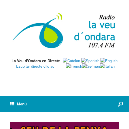
La Veu d'Ondara en Directe
Escoltar directe clic ací
Menú