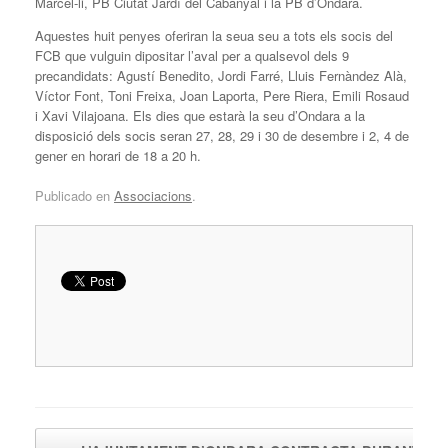
Marcel-li, PB Ciutat Jardí del Cabanyal i la PB d’Ondara.
Aquestes huit penyes oferiran la seua seu a tots els socis del
FCB que vulguin dipositar l’aval per a qualsevol dels 9
precandidats: Agustí Benedito, Jordi Farré, Lluis Fernàndez Alà,
Víctor Font, Toni Freixa, Joan Laporta, Pere Riera, Emili Rosaud
i Xavi Vilajoana. Els dies que estarà la seu d’Ondara a la
disposició dels socis seran 27, 28, 29 i 30 de desembre i 2, 4 de
gener en horari de 18 a 20 h.
Publicado en
Associacions
.
Navegador de artículos