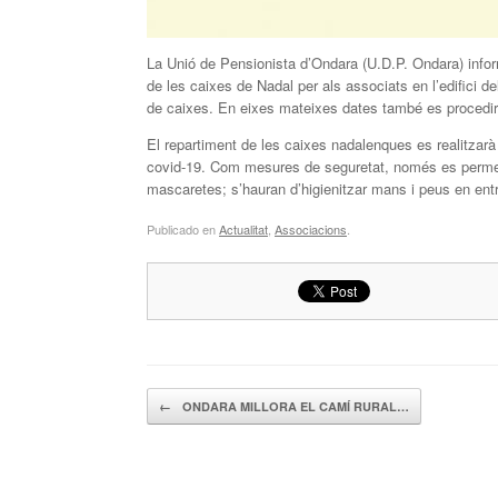
La Unió de Pensionista d’Ondara (U.D.P. Ondara) infor
de les caixes de Nadal per als associats en l’edifici de
de caixes. En eixes mateixes dates també es procedir
El repartiment de les caixes nadalenques es realitzarà 
covid-19. Com mesures de seguretat, només es permetr
mascaretes; s’hauran d’higienitzar mans i peus en entr
Publicado en
Actualitat
,
Associacions
.
Navegador de artículos
←
ONDARA MILLORA EL CAMÍ RURAL…