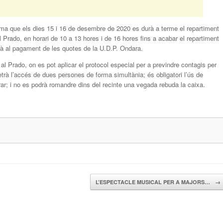
ma que els dies 15 i 16 de desembre de 2020 es durà a terme el repartiment
l Prado, en horari de 10 a 13 hores i de 16 hores fins a acabar el repartiment
à al pagament de les quotes de la U.D.P. Ondara.
al Prado, on es pot aplicar el protocol especial per a previndre contagis per
à l’accés de dues persones de forma simultània; és obligatori l’ús de
ar; i no es podrà romandre dins del recinte una vegada rebuda la caixa.
L’ESPECTACLE MUSICAL PER A MAJORS…
→