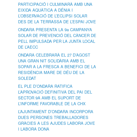
PARTICIPACIÓ I CULMINARÀ AMB UNA
EIXIDA AQUÀTICA A DÉNIA I
L’OBSERVACIÓ DE L’ECLIPSI SOLAR
DES DE LA TERRASSA DE L’ESPAI JOVE
ONDARA PRESENTA LA 9a CAMPANYA
SOLAR DE PREVENCIÓ DEL CÀNCER DE
PELL IMPULSADA PER LA JUNTA LOCAL
DE L’AECC
ONDARA CELEBRARÀ EL 27 D’AGOST
UNA GRAN NIT SOLIDÀRIA AMB EL
SOPAR A LA FRESCA A BENEFICI DE LA
RESIDÈNCIA MARE DE DÉU DE LA
SOLEDAT
EL PLE D’ONDARA RATIFICA
L’APROVACIÓ DEFINITIVA DEL PAI DEL
SECTOR 9A AMB EL SUPORT DE
L’INFORME FAVORABLE DE LA CHX
L’AJUNTAMENT D’ONDARA INCORPORA
DUES PERSONES TREBALLADORES
GRÀCIES A LES AJUDES LABORA JOVE
I LABORA DONA