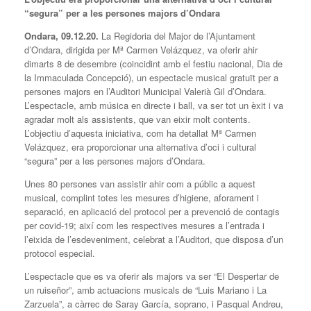
“segura” per a les persones majors d’Ondara
Ondara, 09.12.20.
La Regidoria del Major de l’Ajuntament
d’Ondara, dirigida per Mª Carmen Velázquez, va oferir ahir
dimarts 8 de desembre (coincidint amb el festiu nacional, Dia de
la Immaculada Concepció), un espectacle musical gratuït per a
persones majors en l’Auditori Municipal Valerià Gil d’Ondara.
L’espectacle, amb música en directe i ball, va ser tot un èxit i va
agradar molt als assistents, que van eixir molt contents.
L’objectiu d’aquesta iniciativa, com ha detallat Mª Carmen
Velázquez, era proporcionar una alternativa d’oci i cultural
“segura” per a les persones majors d’Ondara.
Unes 80 persones van assistir ahir com a públic a aquest
musical, complint totes les mesures d’higiene, aforament i
separació, en aplicació del protocol per a prevenció de contagis
per covid-19; així com les respectives mesures a l’entrada i
l’eixida de l’esdeveniment, celebrat a l’Auditori, que disposa d’un
protocol especial.
L’espectacle que es va oferir als majors va ser “El Despertar de
un ruiseñor”, amb actuacions musicals de “Luis Mariano i La
Zarzuela”, a càrrec de Saray García, soprano, i Pasqual Andreu,