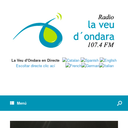
La Veu d'Ondara en Directe
Escoltar directe clic ací
Menú