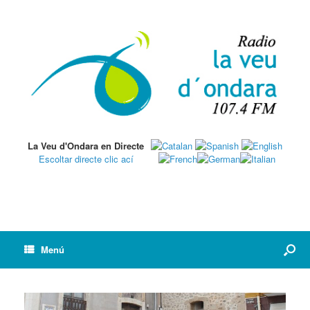
La Veu d'Ondara en Directe
Escoltar directe clic ací
Menú