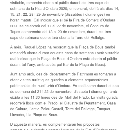
visitable, romandrà oberta al públic durant els tres caps de
setmana de la Fira d’Ondara 2020; en concret, obrirà els dies 14,
15, 21, 22, 28 i 29 de novembre (dissabtes i diumenges) en
horari matutí. Cal indicar que si bé la Fira de Comerç d’Ondara
2020 se celebrarà del 17 al 22 de novembre, el Concurs de
Tapes comprendrà del 13 al 29 de novembre, durant els tres
caps de setmana que estarà oberta la Torre del Rellotge.
A més, Raquel López ha recordat que la Plaça de Bous també
romandrà oberta durant aquests caps de setmana i serà visitable
(cal indicar que la Plaça de Bous d’Ondara està oberta al públic
durant tot l’any, amb accés pel Bar de la Plaça de Bous).
Junt amb això, des del departament de Patrimoni es tornaran a
oferir visites turístiques guiades a elements arquitectònics
patrimonials del nucli urbà d’Ondara. Es realitzaran durant el cap
de setmana del 21 i 22 de novembre, dissabte i diumenge, amb
eixida a les 11:30 hores des del Moll del Prado. La visita guiada
recorrerà llocs com el Prado, el Claustre de l’Ajuntament, Casa
de Cultura, l’antic Palau Castell, Torre del Rellotge, Trinquet,
Llavador, i la Plaça de Bous.
D’aquesta manera, es complementaran les propostes
comercials, culturals i gastronòmiques de la Fira d’Ondara 2020,