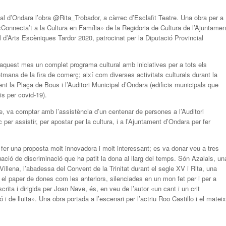
ipal d’Ondara l’obra @Rita_Trobador, a càrrec d’Esclafit Teatre. Una obra per a
nnecta’t a la Cultura en Família» de la Regidoria de Cultura de l’Ajuntamen
d’Arts Escèniques Tardor 2020, patrocinat per la Diputació Provincial
aquest mes un complet programa cultural amb iniciatives per a tots els
etmana de la fira de comerç; així com diverses activitats culturals durant la
la Plaça de Bous i l’Auditori Municipal d’Ondara (edificis municipals que
s per covid-19).
e, va comptar amb l’assistència d’un centenar de persones a l’Auditori
 per assistir, per apostar per la cultura, i a l’Ajuntament d’Ondara per fer
er una proposta molt innovadora i molt interessant; es va donar veu a tres
ació de discriminació que ha patit la dona al llarg del temps. Són Azalais, un
llena, l’abadessa del Convent de la Trinitat durant el segle XV i Rita, una
r el paper de dones com les anteriors, silenciades en un mon fet per i per a
crita i dirigida per Joan Nave, és, en veu de l’autor «un cant i un crit
 de lluita». Una obra portada a l’escenari per l’actriu Roo Castillo i el mateix