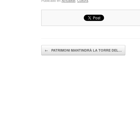
Publicado en
Actualitat
,
Cultura
.
Navegador de artículos
←
PATRIMONI MANTINDRÀ LA TORRE DEL…