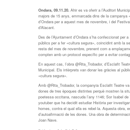
Ondara, 09.11.20.
Ahir es va oferir a l’Auditori Munic
majors de 15 anys, emmarcada dins de la campanya «Co
d’Ondara per a aquest mes de novembre, i del Festival 
d’Alacant.
Des de l’Ajuntament d’Ondara s’ha confeccionat per a 
públics per a fer «cultura segura», coincidint amb la s
resta del mes de novembre, prenent com a emplaçament 
compten amb un protocol específic per a evitar contagi
En aquest cas, l’obra @Rita_Trobador, d’Esclafit Teatr
Municipal. Els intèrprets van donar les gràcies al públic
«cultura segura».
Amb @Rita_Trobador, la companyia Esclafit Teatre va f
dones de tres èpoques distintes perquè mostren la situ
poetessa occitana, nascuda l’any 1146; Sor Isabel de Vi
youtuber que ha decidit estudiar Història per investiga
homes, contra el qual ella es rebel·la. Aquesta obra, es
d’autoafirmació de les dones. Una obra de determinació i
Joan Nave.