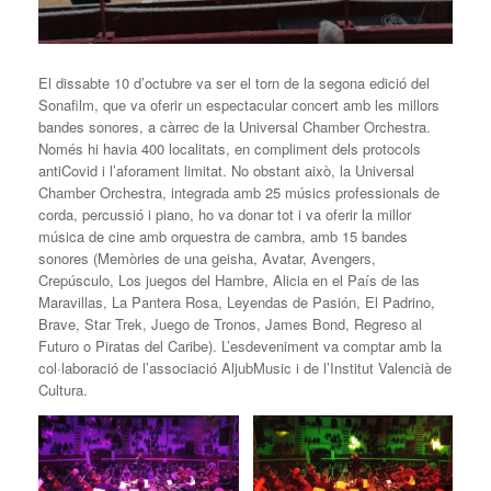
El dissabte 10 d’octubre va ser el torn de la segona edició del
Sonafilm, que va oferir un espectacular concert amb les millors
bandes sonores, a càrrec de la Universal Chamber Orchestra.
Només hi havia 400 localitats, en compliment dels protocols
antiCovid i l’aforament limitat. No obstant això, la Universal
Chamber Orchestra, integrada amb 25 músics professionals de
corda, percussió i piano, ho va donar tot i va oferir la millor
música de cine amb orquestra de cambra, amb 15 bandes
sonores (Memòries de una geisha, Avatar, Avengers,
Crepúsculo, Los juegos del Hambre, Alicia en el País de las
Maravillas, La Pantera Rosa, Leyendas de Pasión, El Padrino,
Brave, Star Trek, Juego de Tronos, James Bond, Regreso al
Futuro o Piratas del Caribe). L’esdeveniment va comptar amb la
col·laboració de l’associació AljubMusic i de l’Institut Valencià de
Cultura.