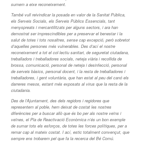
sumem a eixe reconeixement.
També vull reivindicar la posada en valor de la Sanitat Pública,
els Serveis Socials, els Serveis Públics Essencials, tant
menyspreats i mercantilitzats per alguns sectors, i ara han
demostrat ser imprescindibles per a preservar el benestar i la
salut de totes i tots nosaltres, sense cap excepció, però sobretot
d’aquelles persones més vulnerables. Des d’ací el nostre
reconeixement a tot el col·lectiu sanitari, de seguretat ciutadana,
treballadors i treballadores socials, neteja viària i recollida de
brossa, comunicació, personal de neteja i desinfecció, personal
de serveis bàsics, personal docent, i la resta de treballadores i
treballadores, i gent voluntària, que han estat al peu del canó els
darreres mesos, estant més exposats al virus que la resta de la
ciutadania.
Des de l’Ajuntament, des dels regidors i regidores que
representem al poble, hem deixat de costat les nostres
diferències per a buscar allò que és bo per als nostre veïns i
veïnes, el Pla de Reactivació Econòmica n’és un bon exemple
de sumar tots els esforços, de totes les forces polítiques, per a
remar cap al mateix costat. I ací, estic totalment convençut, que
sempre ens trobarem pel que fa la recerca del Bé Comú.