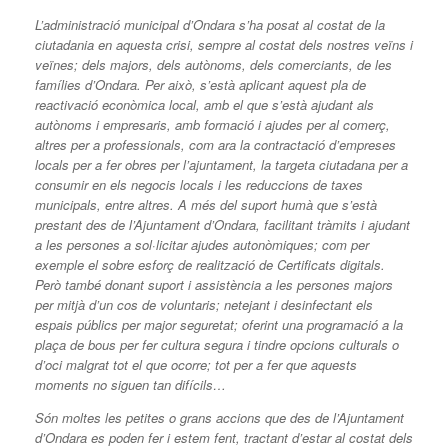
L’administració municipal d’Ondara s’ha posat al costat de la
ciutadania en aquesta crisi, sempre al costat dels nostres veïns i
veïnes; dels majors, dels autònoms, dels comerciants, de les
famílies d’Ondara. Per això, s’està aplicant aquest pla de
reactivació econòmica local, amb el que s’està ajudant als
autònoms i empresaris, amb formació i ajudes per al comerç,
altres per a professionals, com ara la contractació d’empreses
locals per a fer obres per l’ajuntament, la targeta ciutadana per a
consumir en els negocis locals i les reduccions de taxes
municipals, entre altres. A més del suport humà que s’està
prestant des de l’Ajuntament d’Ondara, facilitant tràmits i ajudant
a les persones a sol·licitar ajudes autonòmiques; com per
exemple el sobre esforç de realització de Certificats digitals.
Però també donant suport i assistència a les persones majors
per mitjà d’un cos de voluntaris; netejant i desinfectant els
espais públics per major seguretat; oferint una programació a la
plaça de bous per fer cultura segura i tindre opcions culturals o
d’oci malgrat tot el que ocorre; tot per a fer que aquests
moments no siguen tan difícils…
Són moltes les petites o grans accions que des de l’Ajuntament
d’Ondara es poden fer i estem fent, tractant d’estar al costat dels