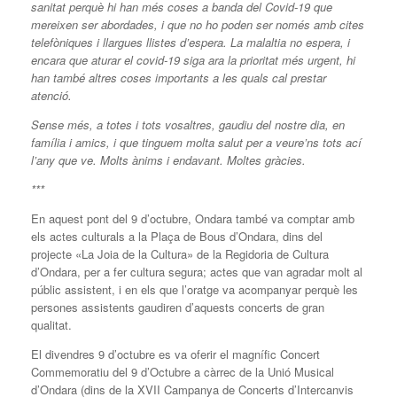
sanitat perquè hi han més coses a banda del Covid-19 que
mereixen ser abordades, i que no ho poden ser només amb cites
telefòniques i llargues llistes d’espera. La malaltia no espera, i
encara que aturar el covid-19 siga ara la prioritat més urgent, hi
han també altres coses importants a les quals cal prestar
atenció.
Sense més, a totes i tots vosaltres, gaudiu del nostre dia, en
família i amics, i que tinguem molta salut per a veure’ns tots ací
l’any que ve. Molts ànims i endavant. Moltes gràcies.
***
En aquest pont del 9 d’octubre, Ondara també va comptar amb
els actes culturals a la Plaça de Bous d’Ondara, dins del
projecte «La Joia de la Cultura» de la Regidoria de Cultura
d’Ondara, per a fer cultura segura; actes que van agradar molt al
públic assistent, i en els que l’oratge va acompanyar perquè les
persones assistents gaudiren d’aquests concerts de gran
qualitat.
El divendres 9 d’octubre es va oferir el magnífic Concert
Commemoratiu del 9 d’Octubre a càrrec de la Unió Musical
d’Ondara (dins de la XVII Campanya de Concerts d’Intercanvis