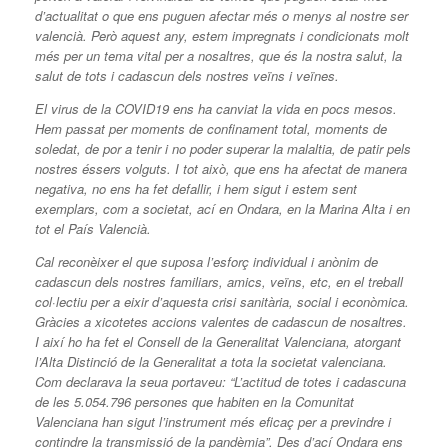
d’actualitat o que ens puguen afectar més o menys al nostre ser
valencià. Però aquest any, estem impregnats i condicionats molt
més per un tema vital per a nosaltres, que és la nostra salut, la
salut de tots i cadascun dels nostres veïns i veïnes.
El virus de la COVID19 ens ha canviat la vida en pocs mesos.
Hem passat per moments de confinament total, moments de
soledat, de por a tenir i no poder superar la malaltia, de patir pels
nostres éssers volguts. I tot això, que ens ha afectat de manera
negativa, no ens ha fet defallir, i hem sigut i estem sent
exemplars, com a societat, ací en Ondara, en la Marina Alta i en
tot el País Valencià.
Cal reconèixer el que suposa l’esforç individual i anònim de
cadascun dels nostres familiars, amics, veïns, etc, en el treball
col·lectiu per a eixir d’aquesta crisi sanitària, social i econòmica.
Gràcies a xicotetes accions valentes de cadascun de nosaltres.
I així ho ha fet el Consell de la Generalitat Valenciana, atorgant
l’Alta Distinció de la Generalitat a tota la societat valenciana.
Com declarava la seua portaveu: “L’actitud de totes i cadascuna
de les 5.054.796 persones que habiten en la Comunitat
Valenciana han sigut l’instrument més eficaç per a previndre i
contindre la transmissió de la pandèmia”. Des d’ací Ondara ens