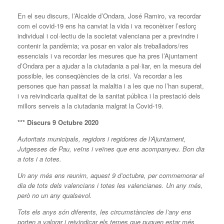
En el seu discurs, l’Alcalde d’Ondara, José Ramiro, va recordar
com el covid-19 ens ha canviat la vida i va reconèixer l’esforç
individual i col·lectiu de la societat valenciana per a previndre i
contenir la pandèmia; va posar en valor als treballadors/res
essencials i va recordar les mesures que ha pres l’Ajuntament
d’Ondara per a ajudar a la ciutadania a pal·liar, en la mesura del
possible, les conseqüències de la crisi. Va recordar a les
persones que han passat la malaltia i a les que no l’han superat,
i va reivindicarla qualitat de la sanitat pública i la prestació dels
millors serveis a la ciutadania malgrat la Covid-19.
*** Discurs 9 Octubre 2020
Autoritats municipals, regidors i regidores de l’Ajuntament,
Jutgesses de Pau, veïns i veïnes que ens acompanyeu. Bon dia
a tots i a totes.
Un any més ens reunim, aquest 9 d’octubre, per commemorar el
dia de tots dels valencians i totes les valencianes. Un any més,
però no un any qualsevol.
Tots els anys són diferents, les circumstàncies de l’any ens
porten a valorar i reivindicar els temes que puguen estar més