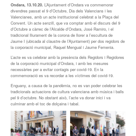
Ondara, 13.10.20.
L’Ajuntament d’Ondara va commemorar
divendres passat el 9 d’Octubre, Dia dels Valencians i les
Valencianes, amb un acte institucional celebrat a la Plaça del
Convent. Un acte senzill, que va comptar amb el discurs del 9
d’Octubre a càrrec de l’Alcalde d’Ondara, José Ramiro, i el
tradicional lliurament de la corona de llorer a l’escultura de
Jaume I (ubicada al claustre de l’Ajuntament) per dos regidors de
la corporació municipal, Raquel Mengual i Jaume Femenia.
L’acte es va celebrar amb la presència dels Regidors i Regidores
de la corporació municipal d’Ondara, i amb les mesures
necessàries per a evitar contagis per covid-19. En la
commemoració es va recordar a les víctimes del covid-19.
Enguany, a causa de la pandèmia, no es van poder celebrar les
tradicionals actuacions de cultura valenciana amb música i balls
pel 9 d’octubre. No obstant això, l’acte va donar inici i va
culminar amb el toc de dolçaina i tabal.