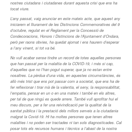
nostres ciutadans i ciutadanes durant aquesta crisi que ens ha
tocat viure.
L’any passat, vaig anunciar en este mateix acte, que aquest any
iniciarem el lliurament de les Distincions Commemoratives del 9
d’octubre, regulat en el Reglament per la Concessió de
Condecoracions, Honors i Distincions de l’Ajuntament d’Ondara,
però per raons obvies, ha quedat ajornat i ens haurem d’esperar
a l’any vinent, si tot va bé.
No vull acabar sense tindre un record de totes aquelles persones
que han passat per la malaltia de la COVID-19, i més si cap,
d’aquelles que no l’han pogut superar, que ja no estan entre
nosaltres. La pèrdua d’una vida, en aquestes circumstàncies, és
allò més trist que ens pot passar com a societat, que ens ha de
fer reflexionar i tirar mà de la valentia, el seny, la responsabilitat,
l’empatia, pensar en un o en una mateix i també en els altres,
per tal de que ningú es quede arrere. També vull aprofitar hui el
meu discurs, per a fer una reivindicació per la qualitat de la
sanitat pública i la prestació dels millors serveis a la ciutadania
malgrat la Covid-19. Hi ha moltes persones que tenen altres
malalties i no poden ser tractades ni tan sols diagnosticades. Cal
posar tots els recursos humans i tècnics a l’abast de la nostra