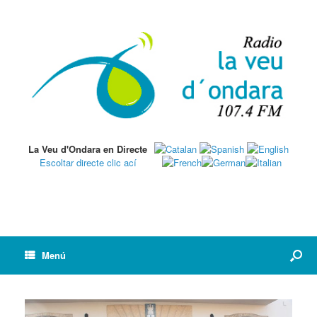
La Veu d'Ondara en Directe
Escoltar directe clic ací
Menú