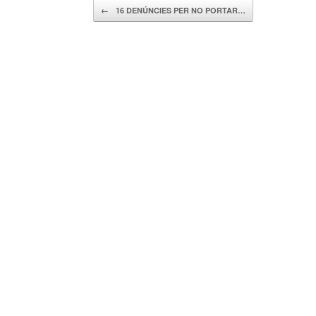
Navegador de artículos
←
16 DENÚNCIES PER NO PORTAR…