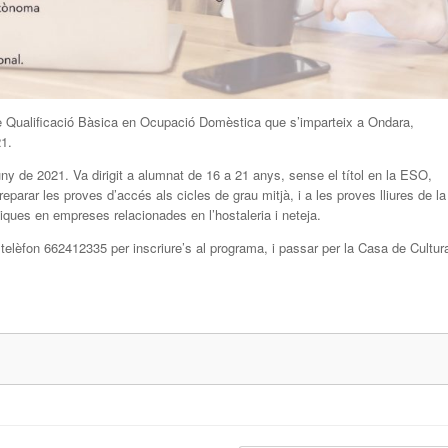
Qualificació Bàsica en Ocupació Domèstica que s’imparteix a Ondara,
21.
uny de 2021. Va dirigit a alumnat de 16 a 21 anys, sense el títol en la ESO,
eparar les proves d’accés als cicles de grau mitjà, i a les proves lliures de la
iques en empreses relacionades en l’hostaleria i neteja.
telèfon 662412335 per inscriure’s al programa, i passar per la Casa de Cultur