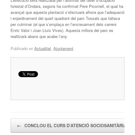
L’execució serà realitzada per l’alumnat del taller d’ocupació
forestal d’Ondara, segons ha confirmat Pere Picornell, el qual ha
avançat que aquesta plantació s’efectuarà alhora que l’adequació
i enjardinament del quart quadrant del parc Tossals que faltava
per culminar (el que s’emplaça en l’encreuament dels carrers
Enric Valor i Joan Lluís Vives). Aquesta millora del parc es
realitzarà abans que acabe l’any.
Publicado en
Actualitat
,
Ajuntament
.
Navegador de artículos
←
CONCLOU EL CURS D’ATENCIÓ SOCIOSANITÀRIA…