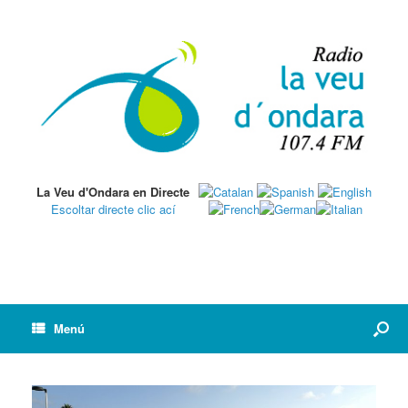
La Veu d'Ondara en Directe
Escoltar directe clic ací
Menú