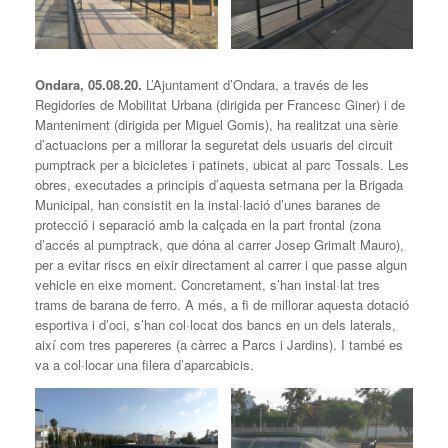
Ondara, 05.08.20.
L’Ajuntament d’Ondara, a través de les
Regidories de Mobilitat Urbana (dirigida per Francesc Giner) i de
Manteniment (dirigida per Miguel Gomis), ha realitzat una sèrie
d’actuacions per a millorar la seguretat dels usuaris del circuit
pumptrack per a bicicletes i patinets, ubicat al parc Tossals. Les
obres, executades a principis d’aquesta setmana per la Brigada
Municipal, han consistit en la instal·lació d’unes baranes de
protecció i separació amb la calçada en la part frontal (zona
d’accés al pumptrack, que dóna al carrer Josep Grimalt Mauro),
per a evitar riscs en eixir directament al carrer i que passe algun
vehicle en eixe moment. Concretament, s’han instal·lat tres
trams de barana de ferro. A més, a fi de millorar aquesta dotació
esportiva i d’oci, s’han col·locat dos bancs en un dels laterals,
així com tres papereres (a càrrec a Parcs i Jardins). I també es
va a col·locar una filera d’aparcabicis.