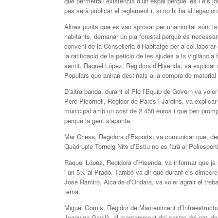
que permetrà l’existència d’un espai perquè les i els 
pas serà publicar el reglament i, si no hi ha al.legacio
Altres punts que es van aprovar per unanimitat són: la
habitants, demanar un pla forestal perquè és necessari 
conveni de la Conselleria d’Habitatge per a col.labora
la ratificació de la petició de les ajudes a la vigilànci
sentit, Raquel López, Regidora d’Hisenda, va explicar 
Populars que aniran destinats a la compra de material
D’altra banda, durant el Ple l’Equip de Govern va voler
Pere Picornell, Regidor de Parcs i Jardins, va explicar
municipal amb un cost de 2.450 euros i que ben prompt
perquè la gent s’apunte.
Mar Chesa, Regidora d’Esports, va comunicar que, degu
Quàdruple Torneig Nits d’Estiu no es farà al Poliesport
Raquel López, Regidora d’Hisenda, va informar que ja 
i un 5% al Prado. També va dir que durant els dimecres 
José Ramiro, Alcalde d’Ondara, va voler agrair el treba
tema.
Miguel Gomis, Regidor de Manteniment d’Infraestructure
Joaquina Gavilà, el manteniment del sostre del pati de