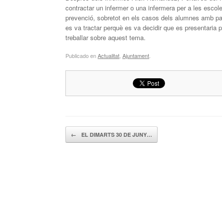
contractar un infermer o una infermera per a les escole
prevenció, sobretot en els casos dels alumnes amb pat
es va tractar perquè es va decidir que es presentaria pe
treballar sobre aquest tema.
Publicado en
Actualitat
,
Ajuntament
.
Navegador de artículos
←
EL DIMARTS 30 DE JUNY…