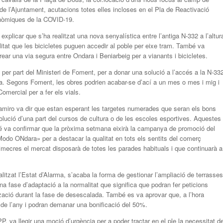
ts de l’Ajuntament, acutacions totes elles incloses en el Pla de Reactivació
onòmiques de la COVID-19.
plicar que s’ha realitzat una nova senyalística entre l’antiga N-332 a l’altur
litat que les bicicletes puguen accedir al poble per eixe tram. També va
rear una via segura entre Ondara i Beniarbeig per a vianants i bicicletes.
 per part del Ministeri de Foment, per a donar una solució a l’accés a la N-33
ria. Segons Foment, les obres podrien acabar-se d’ací a un mes o mes i mig i
mercial per a fer els vials.
miro va dir que estan esperant les targetes numerades que seran els bons
olució d’una part del cursos de cultura o de les escoles esportives. Aquestes
bé va confirmar que la pròxima setmana eixirà la campanya de promoció del
do ONdara» per a destacar la qualitat en tots els sentits del comerç
imecres el mercat disposarà de totes les parades habituals i que continuarà a
itzat l’Estat d’Alarma, s’acaba la forma de gestionar l’ampliació de terrasses
una fase d’adaptació a la normalitat que significa que podran fer peticions
ització durant la fase de desescalada. També es va aprovar que, a l’hora
 de l’any i podran demanar una bonificació del 50%.
 va llegir una moció d’urgència per a poder tractar en el ple la necessitat d