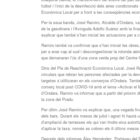
futbol i l’inici de la desinfecció dels aires condiciona
Econòmica Local per a front a les conseqüències ec
Per la seua banda, José Ramiro, Alcalde d’Ondara, va ex
de la gasolinera i l’Avinguda Adolfo Suárez amb la fina
explicar que també s’han iniciat les actuacions per a c
Ramiro també va confirmar que s’han iniciat les obres,
per a anar cap al sud i descongestionar la rotonda aè
que demanaran l’ús d’una zona verda prop del Centre Co
Dins del Pla de Reactivació Econòmica Local, José Ra
circulars que rebran les persones afectades per la dev
targetes s’utilitzaran en els comerços d’Ondara. Tam
comerç local post COVID-19 amb el lema «Activar el Mo
d’Ondara. Ramiro va informar que a partir del pròxim d
la zona del Prado.
Per últim José Ramiro va explicar que, una vegada final
dels bars. Durant els mesos de juliol i agost hi haurà 
d’ampliació de terrasses els qui van tindre eixa autor
d’aplicar la taxa, només es cobren els 6 últims mesos
Després dels informes Álex Hernández, Portaveu del PP,