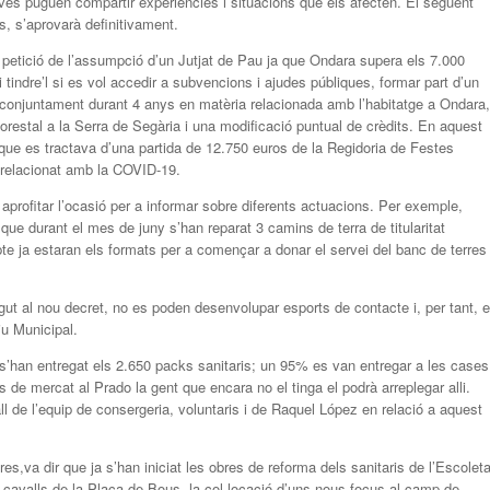
joves puguen compartir experiències i situacions que els afecten. El següent
ns, s’aprovarà definitivament.
 petició de l’assumpció d’un Jutjat de Pau ja que Ondara supera els 7.000
tindre’l si es vol accedir a subvencions i ajudes públiques, formar part d’un
r conjuntament durant 4 anys en matèria relacionada amb l’habitatge a Ondara,
a forestal a la Serra de Segària i una modificació puntual de crèdits. En aquest
que es tractava d’una partida de 12.750 euros de la Regidoria de Festes
 relacionat amb la COVID-19.
 aprofitar l’ocasió per a informar sobre diferents actuacions. Per exemple,
 que durant el mes de juny s’han reparat 3 camins de terra de titularitat
e ja estaran els formats per a començar a donar el servei del banc de terres
t al nou decret, no es poden desenvolupar esports de contacte i, per tant, e
iu Municipal.
s’han entregat els 2.650 packs sanitaris; un 95% es van entregar a les cases
de mercat al Prado la gent que encara no el tinga el podrà arreplegar alli.
ll de l’equip de consergeria, voluntaris i de Raquel López en relació a aquest
s,va dir que ja s’han iniciat les obres de reforma dels sanitaris de l’Escolet
 cavalls de la Plaça de Bous, la col.locació d’uns nous focus al camp de