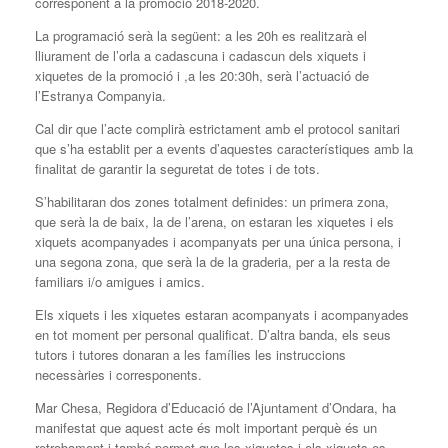
corresponent a la promoció 2018-2020.
La programació serà la següent: a les 20h es realitzarà el
lliurament de l’orla a cadascuna i cadascun dels xiquets i
xiquetes de la promoció i ,a les 20:30h, serà l’actuació de
l’Estranya Companyia.
Cal dir que l’acte complirà estrictament amb el protocol sanitari
que s’ha establit per a events d’aquestes característiques amb la
finalitat de garantir la seguretat de totes i de tots.
S’habilitaran dos zones totalment definides: un primera zona,
que serà la de baix, la de l’arena, on estaran les xiquetes i els
xiquets acompanyades i acompanyats per una única persona, i
una segona zona, que serà la de la graderia, per a la resta de
familiars i/o amigues i amics.
Els xiquets i les xiquetes estaran acompanyats i acompanyades
en tot moment per personal qualificat. D’altra banda, els seus
tutors i tutores donaran a les famílies les instruccions
necessàries i corresponents.
Mar Chesa, Regidora d’Educació de l’Ajuntament d’Ondara, ha
manifestat que aquest acte és molt important perquè és un
retrobament i també permet que les xiquetes i els xiquets es