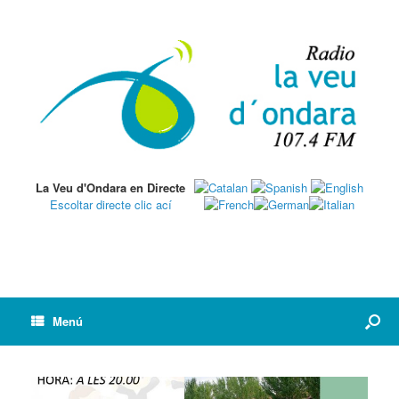
La Veu d'Ondara en Directe
Escoltar directe clic ací
Menú