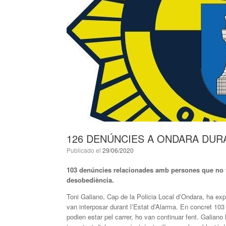
126 DENÚNCIES A ONDARA DURA
Publicado el
29/06/2020
103 denúncies relacionades amb persones que no va
desobediència.
Toni Galiano, Cap de la Policia Local d’Ondara, ha ex
van interposar durant l’Estat d’Alarma. En concret 1
podien estar pel carrer, ho van continuar fent. Galian