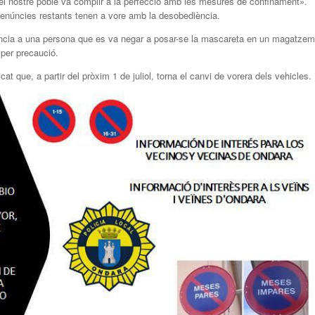
 del nostre poble va complir a la perfecció amb les mesures de confinament».
 denúncies restants tenen a vore amb la desobediència.
úncia a una persona que es va negar a posar-se la mascareta en un magatzem
 per precaució.
cat que, a partir del pròxim 1 de juliol, torna el canvi de vorera dels vehicles.