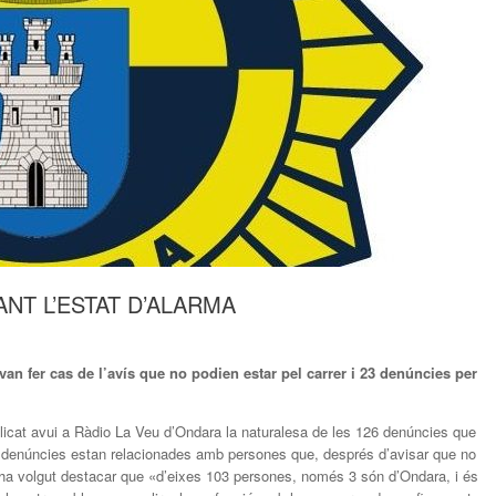
NT L’ESTAT D’ALARMA
n fer cas de l’avís que no podien estar pel carrer i 23 denúncies per
plicat avui a Ràdio La Veu d’Ondara la naturalesa de les 126 denúncies que
03 denúncies estan relacionades amb persones que, després d’avisar que no
o ha volgut destacar que «d’eixes 103 persones, només 3 són d’Ondara, i és