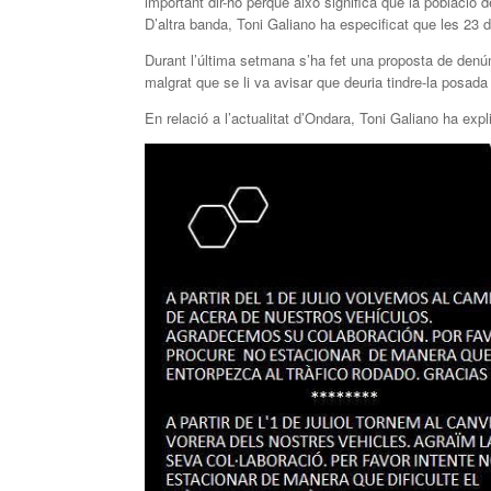
important dir-ho perquè això significa que la població
D’altra banda, Toni Galiano ha especificat que les 23
Durant l’última setmana s’ha fet una proposta de den
malgrat que se li va avisar que deuria tindre-la posada
En relació a l’actualitat d’Ondara, Toni Galiano ha expli