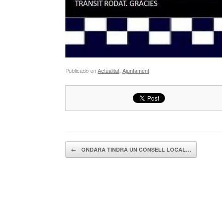
Publicado en
Actualitat
,
Ajuntament
.
Navegador de artículos
←
ONDARA TINDRÀ UN CONSELL LOCAL…