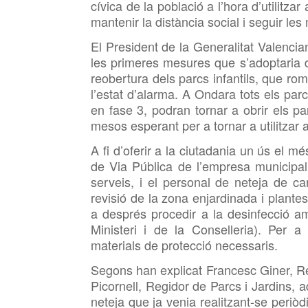
cívica de la població a l’hora d’utilitza
mantenir la distància social i seguir l
El President de la Generalitat Valenci
les primeres mesures que s’adoptaria d
reobertura dels parcs infantils, que r
l’estat d’alarma. A Ondara tots els parc
en fase 3, podran tornar a obrir els pa
mesos esperant per a tornar a utilitzar 
A fi d’oferir a la ciutadania un ús el m
de Via Pública de l’empresa municipa
serveis, i el personal de neteja de c
revisió de la zona
enjardinada i plantes
a després procedir a la desinfecció am
Ministeri i de la Conselleria). Per 
materials de protecció necessaris.
Segons han explicat Francesc Giner, R
Picornell, Regidor de Parcs i Jardins, 
neteja que ja
venia realitzant-se periò