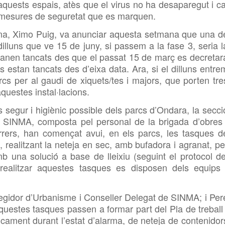
r aquests espais, atès que el virus no ha desaparegut i ca
es mesures de seguretat que es marquen.
ana,
Ximo Puig, va anunciar aquesta setmana que una d
illuns que ve 15 de juny, si
passem a la fase 3, seria l
omanen tancats des que el passat 15 de març es decretar
s estan tancats des d’eixa data. Ara, si el dilluns
entre
rcs per al gaudi de xiquets/tes i majors, que porten tre
aquestes instal·lacions.
és segur i higiènic possible dels parcs d’Ondara, la secci
l
SINMA, composta pel personal de la brigada d’obres 
arrers, han començat avui, en els parcs, les tasques d
, realitzant la neteja en sec, amb bufadora i agranat, pe
b una solució a base de lleixiu (seguint el protocol de
a realitzar aquestes tasques es
disposen dels equips 
egidor d’Urbanisme i Conseller Delegat de
SINMA; i Per
aquestes tasques passen a formar part del Pla de treball 
dicament durant l’estat d’alarma, de neteja de contenidor