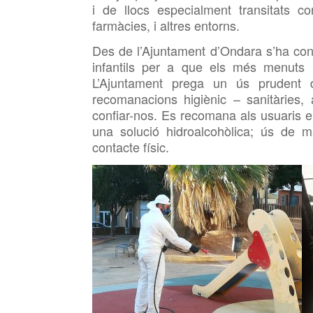
i de llocs especialment transitats c
farmàcies, i altres entorns.
Des de l’Ajuntament d’Ondara s’ha conf
infantils per a que els més menut
L’Ajuntament prega un ús prudent d
recomanacions
higiènic – sanitàries
confiar-nos. Es recomana als usuaris 
una solució hidroalcohòlica;
ús de
m
contacte físic.