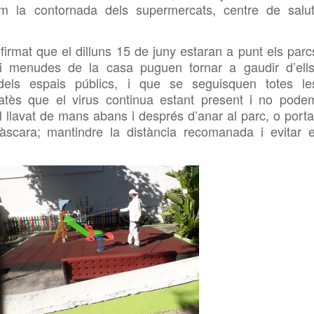
om la contornada dels supermercats, centre de salut
irmat que el dilluns 15 de juny estaran a punt els parc
s i menudes de la casa puguen
tornar a gaudir d’ells
els espais públics, i que se seguisquen totes le
, atès que el virus continua estant
present i no
pode
el
llavat de mans abans i després d’anar al parc, o porta
àscara;
mantindre la distància recomanada i evitar e