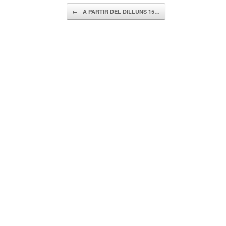
Navegador de artículos
←
A PARTIR DEL DILLUNS 15…