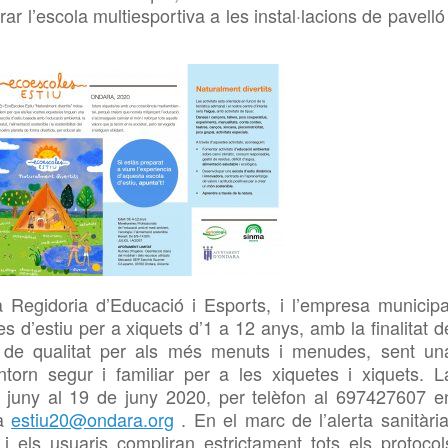
rar l’escola
multiesportiva a les instal·lacions de
pavelló 
a Regidoria d’Educació i Esports, i l’empresa municipa
d’estiu per a xiquets d’1 a 12 anys, amb la finalitat d
u de qualitat per als més menuts i menudes, sent un
ntorn segur i familiar per a les xiquetes i xiquets. L
de juny al 19 de juny 2020, per telèfon al 697427607 e
 a
estiu20@ondara.org
. En el marc de l’alerta sanitària
i els usuaris compliran estrictament tots els protocol