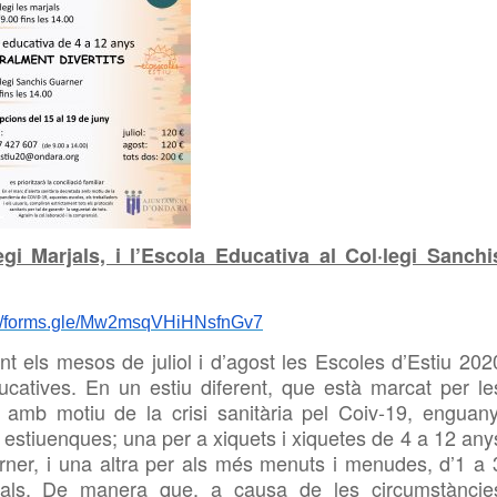
legi Marjals, i l’Escola Educativa al Col·legi Sanchi
://forms.gle/Mw2msqVHiHNsfnGv7
nt els mesos de juliol i d’agost les Escoles d’Estiu 202
ucatives. En un estiu diferent, que està marcat per le
t amb motiu de la crisi sanitària pel Coiv-19, enguany
estiuenques; una per a xiquets i xiquetes de
4 a 12 any
arner, i una altra per als més menuts i menudes, d’1 a 
rjals. De manera que, a causa de les circumstàncie