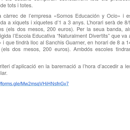
de tots i totes.
rà a càrrec de l’empresa «Somos Educación y Ocio» i e
ida a xiquets i xiquetes d’1 a 3 anys. L’horari serà de 8/
es (els dos mesos, 200 euros). Per la seua banda, al
rigida l’Escola Educativa “Naturalment Divertits” que va 
i que tindrà lloc al Sanchis Guarner, en horari de 8 a 1
 (els dos mesos, 200 euros). Ambdós escoles tindra
riteri d’aplicació en la baremació a l’hora d’accedir a le
iar.
://forms.gle/Mw2msqVHiHNsfnGv7