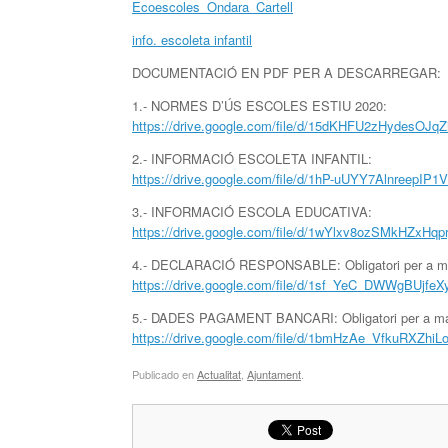
Ecoescoles_Ondara_Cartell
info. escoleta infantil
DOCUMENTACIÓ EN PDF PER A DESCARREGAR:
1.- NORMES D’ÚS ESCOLES ESTIU 2020:
https://drive.google.com/file/d/15dKHFU2zHydesOJq
2.- INFORMACIÓ ESCOLETA INFANTIL:
https://drive.google.com/file/d/1hP-uUYY7AlnreepIP
3.- INFORMACIÓ ESCOLA EDUCATIVA:
https://drive.google.com/file/d/1wYlxv8ozSMkHZxHq
4.- DECLARACIÓ RESPONSABLE: Obligatori per a mat
https://drive.google.com/file/d/1sf_YeC_DWWgBUjfe
5.- DADES PAGAMENT BANCARI: Obligatori per a mat
https://drive.google.com/file/d/1bmHzAe_VfkuRXZhi
Publicado en
Actualitat
,
Ajuntament
.