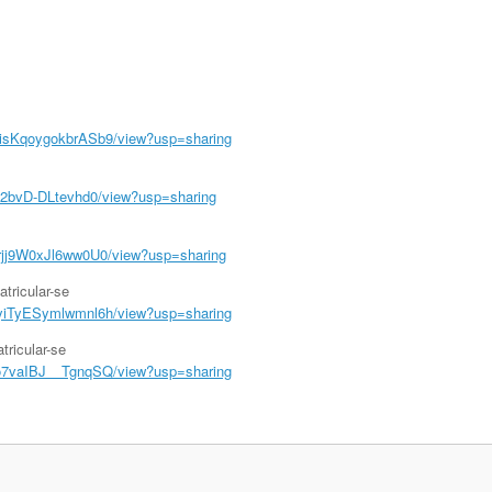
ZisKqoygokbrASb9/view?usp=sharing
1V2bvD-DLtevhd0/view?usp=sharing
prjj9W0xJl6ww0U0/view?usp=sharing
ricular-se
XyiTyESymlwmnl6h/view?usp=sharing
ricular-se
Lo7vaIBJ__TgnqSQ/view?usp=sharing