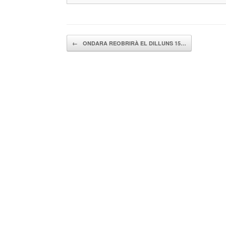
Navegador de artículos
←
ONDARA REOBRIRÀ EL DILLUNS 15…