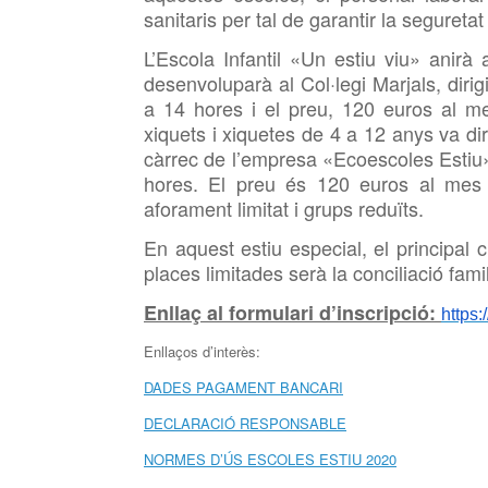
sanitaris per tal de garantir la seguretat 
L’Escola Infantil «Un estiu viu» ani
desenvoluparà al Col·legi Marjals, dirig
a 14 hores i el preu, 120 euros al m
xiquets i xiquetes de 4 a 12 anys va di
càrrec de l’empresa «Ecoescoles Estiu» 
hores. El preu és 120 euros al mes
aforament limitat i grups reduïts.
En aquest estiu especial, el principal c
places limitades serà la conciliació famil
Enllaç al formulari d’inscripció:
https
Enllaços d’interès:
DADES PAGAMENT BANCARI
DECLARACIÓ RESPONSABLE
NORMES D’ÚS ESCOLES ESTIU 2020