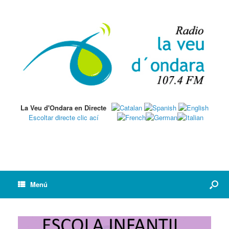
La Veu d'Ondara en Directe
Escoltar directe clic ací
Menú