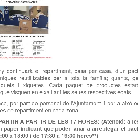
y continuarà el repartiment, casa per casa, d’un pac
iques reutilitzables per a tota la família; guants, ge
xiquets i xiquetes. Cada paquet de productes estar
que visquen en eixa llar i les seues respectives edats.
asa, per part de personal de l’Ajuntament, i per a això e
res de repartiment en cada zona.
RTIR A PARTIR DE LES 17 HORES: (Atenció: a le
n paper indicant que poden anar a arreplegar el pac
:00 a 13:00 i de 17:30 a 19:30 hores**)