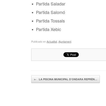
Partida Saladar
Partida Salomó
Partida Tossals
Partida Xebic
Publicado en
Actualitat
,
Ajuntament
.
Navegador de artículos
←
LA PISCINA MUNICIPAL D’ONDARA REPRÈN…