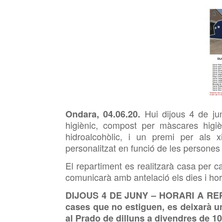
Hui
dijous 4
de jun
Ondara, 0
4
.06.20.
higiènic, compost per màscares higièn
hidroalcohòlic, i un premi per als 
personalitzat en funció de les persones 
El repartiment es realitzarà casa per c
comunicarà amb antelació els dies i ho
DIJOUS 4
DE JUNY – HORARI A REPA
cases que no estiguen, es deixarà u
al Prado de dilluns a divendres de 10