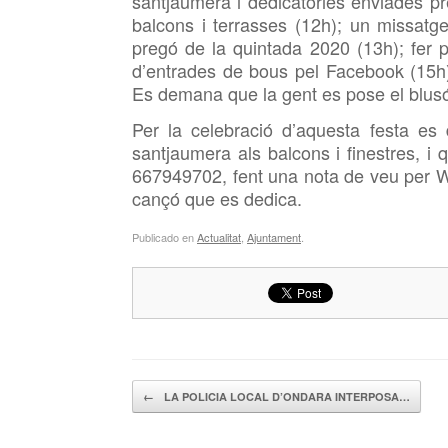
santjaumera i dedicatòries enviades p
balcons i terrasses (12h); un missatge 
pregó de la quintada 2020 (13h); fer 
d’entrades de bous pel Facebook (15h)
Es demana que la gent es pose el blus
Per la celebració d’aquesta festa e
santjaumera als balcons i finestres, i 
667949702, fent una nota de veu per Wh
cançó que es dedica.
Publicado en
Actualitat
,
Ajuntament
.
Navegador de artículos
←
LA POLICIA LOCAL D’ONDARA INTERPOSA…