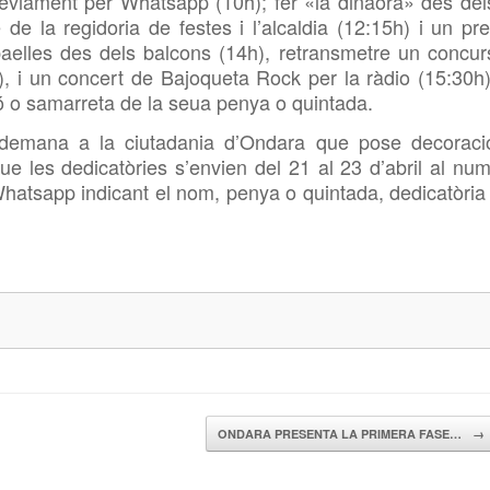
rèviament per Whatsapp (10h); fer «la dinaora» des del
de la regidoria de festes i l’alcaldia (12:15h) i un pre
paelles des dels balcons (14h), retransmetre un concur
, i un concert de Bajoqueta Rock per la ràdio (15:30h)
ó o samarreta de la seua penya o quintada.
s demana a la ciutadania d’Ondara que pose decoraci
que les dedicatòries s’envien del 21 al 23 d’abril al num
atsapp indicant el nom, penya o quintada, dedicatòria 
ONDARA PRESENTA LA PRIMERA FASE…
→