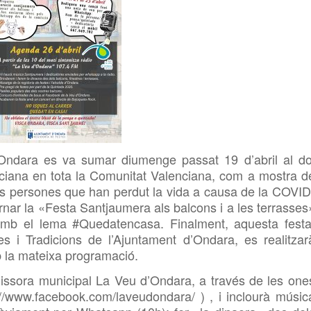
Ondara es va sumar diumenge passat 19 d’abril al do
lenciana en tota la Comunitat Valenciana, com a mostra d
es persones que han perdut la vida a causa de la COVID
rnar la «Festa Santjaumera als balcons i a les terrasses
 amb el lema #Quedatencasa. Finalment, aquesta festa
s i Tradicions de l’Ajuntament d’Ondara, es realitzar
 la mateixa programació.
emissora municipal La Veu d’Ondara, a través de les one
//www.facebook.com/laveudondara/ ) , i inclourà músic