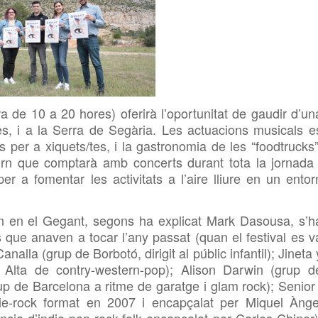
a de 10 a 20 hores) oferirà l’oportu
nitat de gaudir d’un
es, i a la Serra de
Segària. Les actuacions musicals e
s per a xiquets/tes, i la gastronomia de les “
foodtrucks”
ürn que comptarà amb concerts durant tota la jornada 
per a fomentar les activitats a l’aire lliure en un entor
n en el Gegant, segons ha explicat Mark
Dasousa, s’h
s que anaven a tocar l’any passat (quan el festival es v
Canalla (grup de
Borbotó, dirigit al públic infantil); Jineta 
 Alta de contry-western-pop); Alison Darwin (grup d
rup de Barcelona a ritme de garatge i
glam rock); Senior 
die-rock format en 2007 i encapçalat per Miquel Ànge