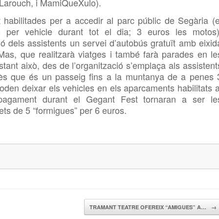
Larouch, i MamiQueXulo).
habilitades per a accedir al parc públic de
Segària (e
 per vehicle durant tot el dia; 3 euros les motos)
ió dels assistents un servei d’autobús gratuït amb eixid
as, que realitzarà viatges i també farà parades en le
tant això, des de l’organització
s’emplaça als assistent
ès que és un passeig fins a la muntanya de a penes 
oden deixar els vehicles en els aparcaments habilitats a
pagament durant el Gegant
Fest tornaran a ser le
ets de 5 “formigues” per 6 euros.
TRAMANT TEATRE OFEREIX “AMIGUES” A…
→