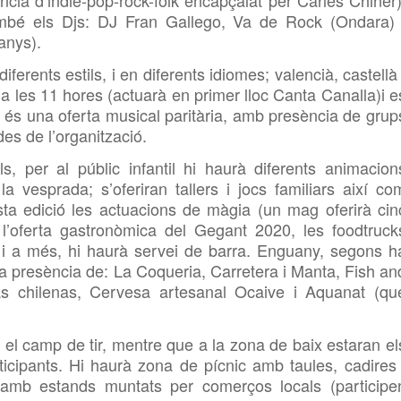
ncia d’indie-pop-rock-folk encapçalat per Carles Chiner)
bé els
Djs:
DJ Fran Gallego,
Va de Rock (Ondara
a
nys
)
.
erents estils, i en diferents idiomes; valencià, castellà 
les 11 hores (actuarà en primer lloc Canta Canalla)i e
, és una oferta musical paritària, amb presència de grup
es de l’organització.
, per al públic infantil hi haurà diferents animacion
la vesprada; s’oferiran tallers i jocs familiars així co
sta edició les actuacions de màgia (un mag oferirà cin
 l’oferta gastronòmica del Gegant 2020, les
foodtruck
s, i a més, hi haurà servei de barra. Enguany, segons h
a presència de: La Coqueria, Carretera i Manta, Fish an
s chilenas, Cervesa artesanal
Ocaive i Aquanat (qu
n el camp de tir, mentre que a la zona de baix estaran el
rticipants. Hi haurà zona de pícnic amb
taules, cadires 
mb estands muntats per comerços locals (participe