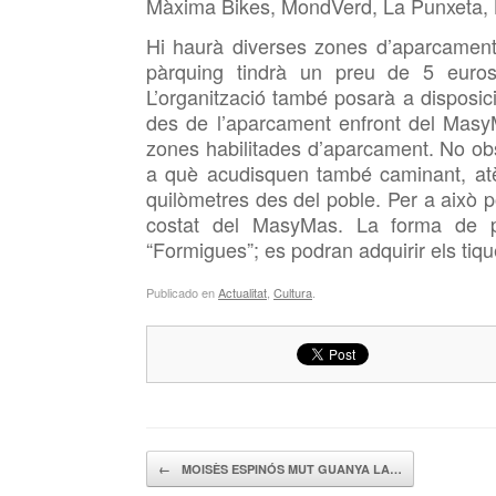
Màxima Bikes, MondVerd, La Punxeta, 
Hi haurà diverses zones d’aparcament 
pàrquing tindrà un preu de 5 euros
L’organització també posarà a disposic
des de l’aparcament enfront del
MasyM
zones habilitades d’aparcament. No obs
a què acudisquen també caminant, at
quilòmetres des del poble. Per a això p
costat del
MasyMas. La forma de 
“Formigues”; es podran adquirir els tiqu
Publicado en
Actualitat
,
Cultura
.
Navegador de artículos
←
MOISÈS ESPINÓS MUT GUANYA LA…