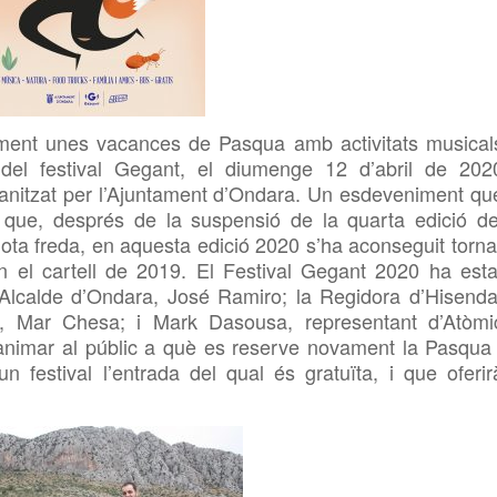
ment unes vacances de Pasqua amb activitats musical
del festival Gegant, el diumenge 12 d’abril de 202
anitzat per l’Ajuntament d’Ondara. Un esdeveniment qu
i que,
després de
la suspensió de la quarta edició de
gota freda, en aquesta edició 2020 s’ha aconseguit torna
n el cartell de 2019. El Festival Gegant 2020
ha esta
’Alcalde d’Ondara, José Ramiro; la Regidora d’Hisenda
ts, Mar
Chesa; i Mark
Dasousa, representant d’Atòmi
 animar al públic a què es reserve novament la Pasqua 
un festival l’entrada del qual és gratuïta, i
que oferir