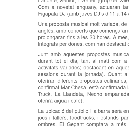
Landete, Sénior) i Gener (grup de Valè
Com a novetat enguany,
actuaran
tam
Figapala DJ (
amb joves
DJ’s d’11 a 14 
Una proposta musical molt variada, de dif
anglès; amb concerts que començaran a 
prolongaran fins a les 20 hores. A més
integrats per dones, com han destacat d
Junt amb aquestes propostes musicals
durant tot el dia, tant al matí com a 
activitats variades; destacant en aque
sessions durant la jornada). Quant a
oferiran diferents propostes culinàrie
confirmat Mar
Chesa, està confirmada l
Truck, La Llandeta, Necho empanada
oferirà aigua i cafè).
La ubicació del públic i la barra serà e
jocs i tallers,
foodtrucks, i estands pa
ombres. El Gegant
comptarà a més a