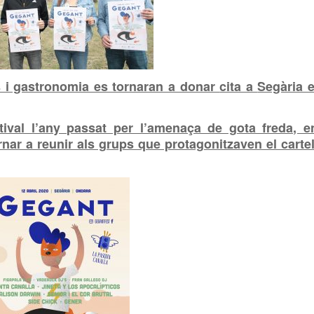
rs i gastronomia es tornaran a donar
cita a
Segària e
ival l’any passat per l’amenaça de gota freda, e
nar a reunir als grups que protagonitzaven el cartel