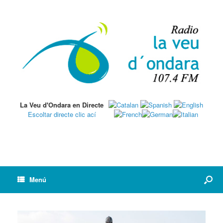
La Veu d'Ondara en Directe
Escoltar directe clic ací
Menú