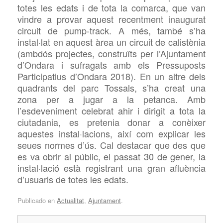
totes les edats i de tota la comarca, que van
vindre a
provar aquest recentment inaugurat
circuit de
pump-track. A més, també s’ha
instal·lat en aquest àrea un circuit de calistènia
(ambdós projectes, construïts per l’Ajuntament
d’Ondara i sufragats amb els Pressuposts
Participatius d’Ondara 2018). En un altre dels
quadrants del parc Tossals, s’ha creat una
zona per a jugar a la petanca. Amb
l’esdeveniment celebrat ahir i dirigit a tota la
ciutadania, es pretenia donar a conèixer
aquestes instal·lacions, així com explicar les
seues normes d’ús. Cal destacar que des que
es va obrir al públic, el passat 30 de gener, la
instal·lació està
registrant una gran afluència
d’usuaris de totes les edats.
Publicado en
Actualitat
,
Ajuntament
.