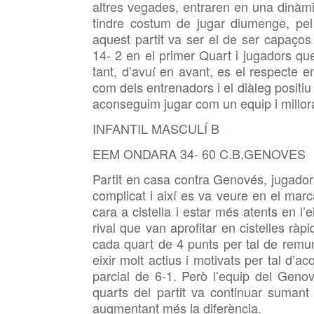
altres vegades, entraren en una dinàm
tindre costum de jugar diumenge, pel
aquest partit va ser el de ser capaços 
14- 2 en el primer Quart i jugadors que
tant, d’avuí en avant, es el respecte e
com dels entrenadors i el diàleg positiu
aconseguim jugar com un equip i millorar
INFANTIL MASCULÍ B
EEM ONDARA 34- 60 C.B.GENOVES
Partit en casa contra Genovés, jugadors
complicat i així es va veure en el mar
cara a cistella i estar més atents en l
rival que van aprofitar en cistelles r
cada quart de 4 punts per tal de rem
eixir molt actius i motivats per tal d’a
parcial de 6-1. Però l’equip del Gen
quarts del partit va continuar suman
augmentant més la diferència.