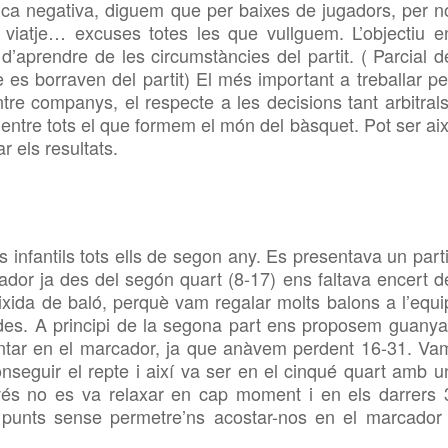
ica negativa, diguem que per baixes de jugadors, per n
 viatje… excuses totes les que vullguem. L’objectiu e
d’aprendre de les circumstàncies del partit. ( Parcial d
 es borraven del partit) El més important a treballar pe
ntre companys, el respecte a les decisions tant arbitrals
 entre tots el que formem el món del bàsquet. Pot ser aix
 els resultats.
 infantils tots ells de segon any. Es presentava un parti
cador ja des del segón quart (8-17) ens faltava encert d
’eixida de baló, perquè vam regalar molts balons a l’equi
àpides. A principi de la segona part ens proposem guanya
untar en el marcador, ja que anàvem perdent 16-31. Va
conseguir el repte i així va ser en el cinqué quart amb u
ovés no es va relaxar en cap moment i en els darrers 
t punts sense permetre’ns acostar-nos en el marcador 