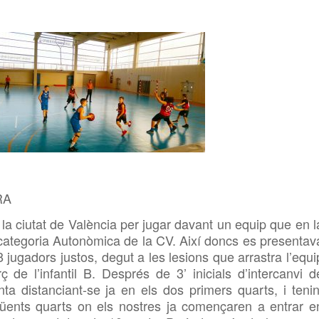
RA
la ciutat de València per jugar davant un equip que en l
 categoria Autonòmica de la CV. Així doncs es presentav
 jugadors justos, degut a les lesions que arrastra l’equi
de l’infantil B. Després de 3’ inicials d’intercanvi d
nta distanciant-se ja en els dos primers quarts, i tenin
üents quarts on els nostres ja començaren a entrar e