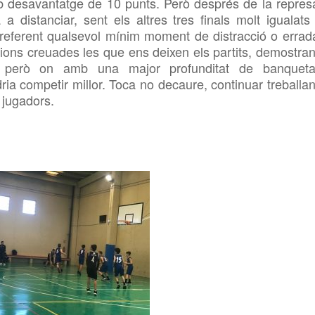
mb desavantatge de 10 punts. Però després de la repres
 a distanciar, sent els altres tres finals molt igualats 
Preferent qualsevol mínim moment de distracció o errad
ons creuades les que ens deixen els partits, demostran
 però on amb una major profunditat de banqueta
dria competir millor. Toca no decaure, continuar treballan
 jugadors.