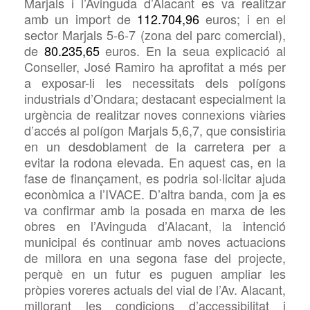
Marjals i l’Avinguda d’Alacant es va realitzar
amb un import de
112.704,96
euros; i en el
sector Marjals 5-6-7 (zona del parc comercial),
de
80.235,65
euros. En la seua explicació al
Conseller, José Ramiro ha aprofitat a més per
a exposar-li les necessitats dels polígons
industrials d’Ondara; destacant especialment la
urgència de realitzar noves connexions viàries
d’accés al polígon Marjals 5,6,7, que consistiria
en un desdoblament de la carretera per a
evitar la rodona elevada. En aquest cas, en la
fase de finançament, es podria sol·licitar ajuda
econòmica a l’IVACE. D’altra banda, com ja es
va confirmar amb la posada en marxa de les
obres en l’Avinguda d’Alacant, la intenció
municipal és continuar amb noves actuacions
de millora en una segona fase del projecte,
perquè en un futur es puguen ampliar les
pròpies voreres actuals del vial de l’Av. Alacant,
millorant les condicions d’accessibilitat i