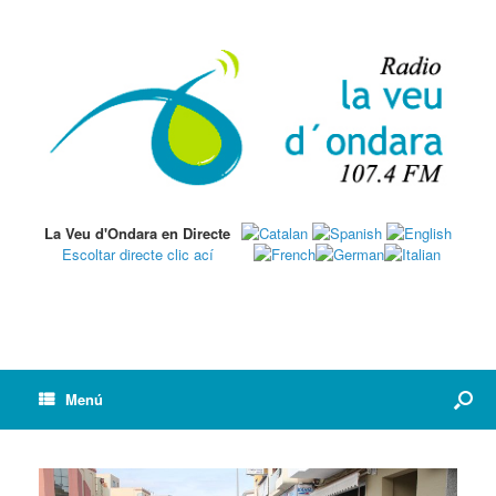
La Veu d'Ondara en Directe
Escoltar directe clic ací
Menú