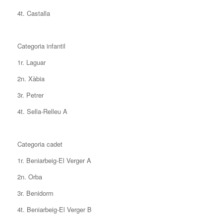
4t. Castalla
Categoria infantil
1r. Laguar
2n. Xàbia
3r. Petrer
4t. Sella-Relleu A
Categoria cadet
1r. Beniarbeig-El Verger A
2n. Orba
3r. Benidorm
4t. Beniarbeig-El Verger B