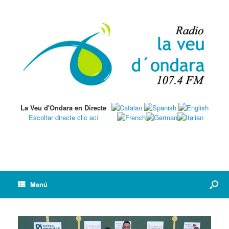
La Veu d'Ondara en Directe
Escoltar directe clic ací
Menú