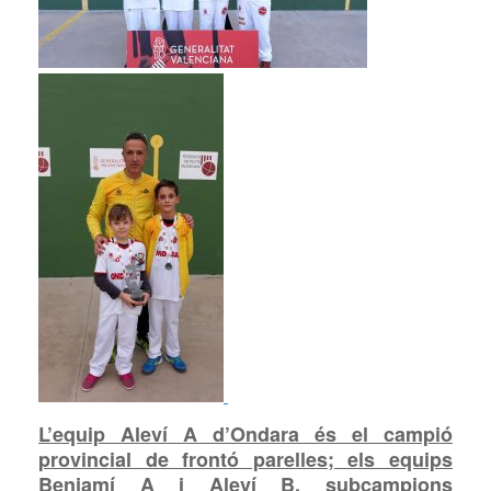
L’equip Aleví A d’Ondara és el campió
provincial de frontó parelles; els equips
Benjamí A i Aleví B, subcampions