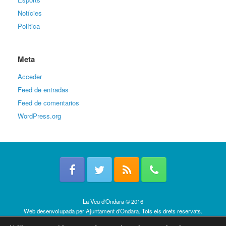
Notícies
Política
Meta
Acceder
Feed de entradas
Feed de comentarios
WordPress.org
La Veu d'Ondara © 2016
Web desenvolupada per
Ajuntament d'Ondara
. Tots els drets reservats.
Política de cookies