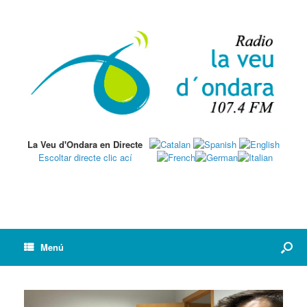
La Veu d'Ondara en Directe
Escoltar directe clic ací
Menú